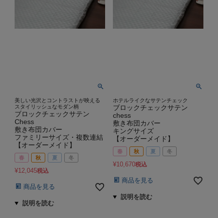
美しい光沢とコントラストが映える
ホテルライクなサテンチェック
スタイリッシュなモダン柄
ブロックチェックサテン
ブロックチェックサテン
chess
Chess
敷き布団カバー
敷き布団カバー
キングサイズ
ファミリーサイズ・複数連結
【オーダーメイド】
【オーダーメイド】
春
秋
夏
冬
春
秋
夏
冬
¥
10,670
税込
¥
12,045
税込
商品を見る
商品を見る