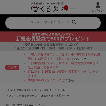
ログイン
便利でお得な会員登録がおすすめ
新規会員登録で500㌽プレゼント
受注日入れ5営業日目出荷予定（AM9時〆）
１配送につき送料800円 / 北海道・沖縄・離島へは別途800円
【謹んで御見舞申し上げます】令和8年熊本地震の影
響による配送停止・遅延について
お知らせ
※熊本県は配送停止、宮崎県・鹿児島県は大幅な遅
ご案内
延が発生しております
8/11(火)～8/16(日)まで夏期休業期間とさせていただ
きます
生地在庫の状況については
こちら
HOME
生地で探す
デザイン・柄
チェック・格子
ブロックチェックサテン -chess-
敷き布団カバー