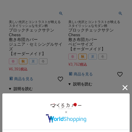
美しい光沢とコントラストが映える
美しい光沢とコントラストが映える
スタイリッシュなモダン柄
スタイリッシュなモダン柄
ブロックチェックサテン
ブロックチェックサテン
Chess
Chess
敷き布団カバー
敷き布団カバー
ジュニア・セミシングルサイ
ベビーサイズ
ズ
【オーダーメイド】
【オーダーメイド】
春
秋
夏
冬
春
秋
夏
冬
¥
3,762
税込
¥
6,391
税込
商品を見る
商品を見る
並び替え
おすすめ順
価格が安い順
価格が高い順
新着順
8
件中
1
-
8
件表示