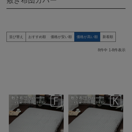
敷き布団カバー
並び替え
おすすめ順
価格が安い順
価格が高い順
新着順
8
件中
1
-
8
件表示