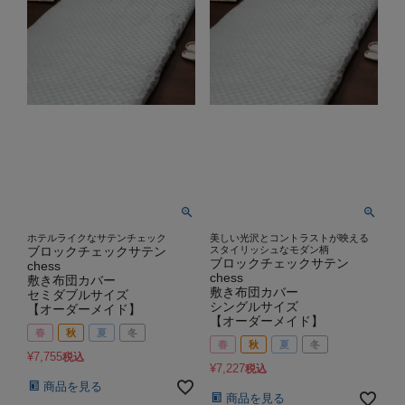
ホテルライクなサテンチェック
美しい光沢とコントラストが映える
ブロックチェックサテン
スタイリッシュなモダン柄
ブロックチェックサテン
chess
chess
敷き布団カバー
敷き布団カバー
セミダブルサイズ
シングルサイズ
【オーダーメイド】
【オーダーメイド】
春
秋
夏
冬
春
秋
夏
冬
¥
7,755
税込
¥
7,227
税込
商品を見る
商品を見る