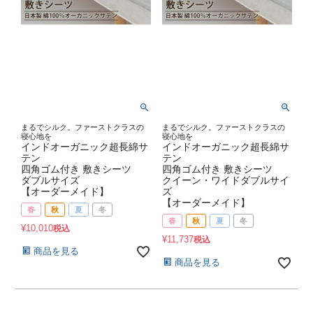
まるでシルク。ファーストクラスの
まるでシルク。ファーストクラスの
寝心地を
寝心地を
インドオーガニック超長綿サ
インドオーガニック超長綿サ
テン
テン
四角ゴム付き 敷きシーツ
四角ゴム付き 敷きシーツ
ダブルサイズ
クイーン・ワイドダブルサイ
【オーダーメイド】
ズ
【オーダーメイド】
春
秋
夏
冬
春
秋
夏
冬
¥
10,010
税込
¥
11,737
税込
商品を見る
商品を見る