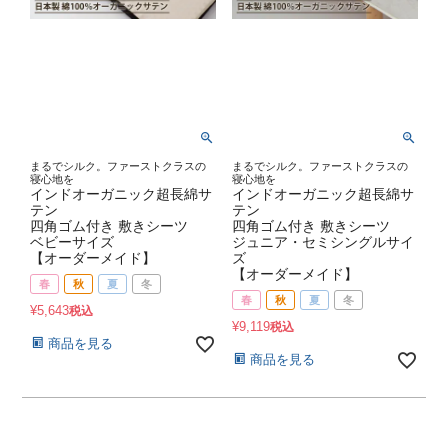
まるでシルク。ファーストクラスの
まるでシルク。ファーストクラスの
寝心地を
寝心地を
インドオーガニック超長綿サ
インドオーガニック超長綿サ
テン
テン
四角ゴム付き 敷きシーツ
四角ゴム付き 敷きシーツ
ベビーサイズ
ジュニア・セミシングルサイ
【オーダーメイド】
ズ
【オーダーメイド】
春
秋
夏
冬
春
秋
夏
冬
¥
5,643
税込
¥
9,119
税込
商品を見る
商品を見る