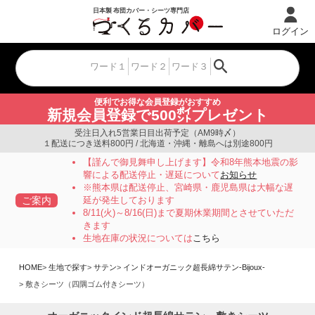
ログイン
便利でお得な会員登録がおすすめ
新規会員登録で500㌽プレゼント
受注日入れ5営業日目出荷予定（AM9時〆）
１配送につき送料800円 / 北海道・沖縄・離島へは別途800円
【謹んで御見舞申し上げます】令和8年熊本地震の影
響による配送停止・遅延について
お知らせ
※熊本県は配送停止、宮崎県・鹿児島県は大幅な遅
ご案内
延が発生しております
8/11(火)～8/16(日)まで夏期休業期間とさせていただ
きます
生地在庫の状況については
こちら
HOME
生地で探す
サテン
インドオーガニック超長綿サテン-Bijoux-
敷きシーツ（四隅ゴム付きシーツ）