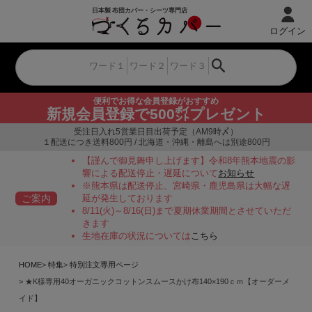
ログイン
便利でお得な会員登録がおすすめ
新規会員登録で500㌽プレゼント
受注日入れ5営業日目出荷予定（AM9時〆）
１配送につき送料800円 / 北海道・沖縄・離島へは別途800円
【謹んで御見舞申し上げます】令和8年熊本地震の影
響による配送停止・遅延について
お知らせ
※熊本県は配送停止、宮崎県・鹿児島県は大幅な遅
ご案内
延が発生しております
8/11(火)～8/16(日)まで夏期休業期間とさせていただ
きます
生地在庫の状況については
こちら
HOME
特集
特別注文専用ページ
★K様専用40オーガニックコットンスムースかけ布140×190ｃｍ【オーダーメ
イド】