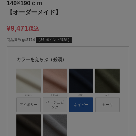
140×190ｃｍ
【オーダーメイド】
¥
9,471
税込
商品番号
gd2714
[
86
ポイント進呈 ]
カラーをえらぶ（必須）
ベージュピ
アイボリー
ネイビー
カーキ
ンク