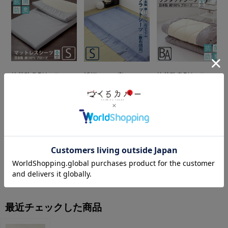
抗菌防臭BHカラー
近江ちぢみ麻
抗菌防臭BHカラー
マットレスシーツ
フラットシーツ（敷
ワンタッチシーツ
シングルサイズ
き布団用）
ベビーサイズ
【オーダーメイド】
シングルサイズ
【オーダーメイド】
￥5,830-
￥4,268-
【オーダーメイド】
（税込）
（税込）
￥21,076-
（税
込）
最近チェックした商品