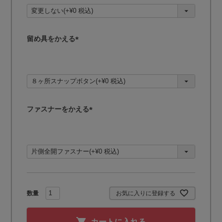
須
)
留め具をかえる
(
必
須
)
ファスナーをかえる
(
必
須
)
お気に入りに登録する
カートに入れる