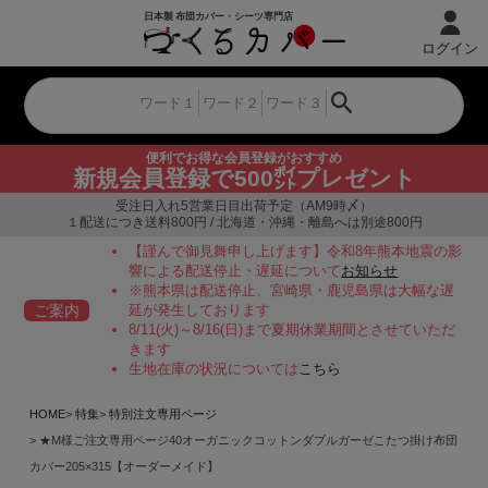
ログイン
便利でお得な会員登録がおすすめ
新規会員登録で500㌽プレゼント
受注日入れ5営業日目出荷予定（AM9時〆）
１配送につき送料800円 / 北海道・沖縄・離島へは別途800円
【謹んで御見舞申し上げます】令和8年熊本地震の影
響による配送停止・遅延について
お知らせ
※熊本県は配送停止、宮崎県・鹿児島県は大幅な遅
ご案内
延が発生しております
8/11(火)～8/16(日)まで夏期休業期間とさせていただ
きます
生地在庫の状況については
こちら
HOME
特集
特別注文専用ページ
★M様ご注文専用ページ40オーガニックコットンダブルガーゼこたつ掛け布団
カバー205×315【オーダーメイド】