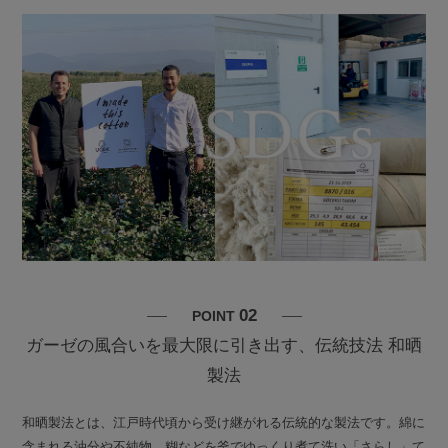
02
POINT
ガーゼの風合いを最大限に引き出す、伝統技法 和晒
製法
和晒製法とは、江戸時代頃から受け継がれる伝統的な製法です。綿に
含まれる油分や不純物、糊などを釜でゆっくり煮て洗い「さらし」て