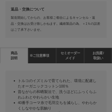
返品・交換について
製造開始してからの、お客様ご都合によるキャンセル・返
品・交換はお受け致しかねます。繊維製品の為、＋1％の誤差
はご了承下さいませ。
商品
セミオーダー
お洗濯 /
※ご注意事項
説明
メイド
取扱い
トルコのイズミルで育てられた、環境に配慮し
たオーガニックコットン100％
昔ながらの和晒製法で、洗うほどにふっくらふ
わふわとやわらかい生地
40番手コーマ糸で毛羽立ちを減らし、やわらか
くしなやかな肌触り