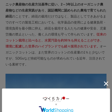
ニック農産物の生産方法基準に従い、2～3年以上のオーガニック農
産物などの生産実践があり、認証機関に認められた農地で育てられた
綿花
のことです。綿花の栽培だけではなく、製品としてできあがるま
でのすべての製造工程においても、化学薬品の使用による健康負荷・
環境負荷を最小限に抑え、綿花を栽培する人たちの健康や安全、児童
労働の禁止といった、働く人の環境も守って作られています。
従来の
コットン栽培と比べると、水質汚染を約98％も抑えることができ、
環境に配慮した世界のハイブランドでも続々採用されています。
オー
ガニックコットンは、まだ世界のコットンの生産量の1％と少ないで
すが、SDGsなど持続可能なものが求められている近年、注目されて
いる素材です。