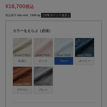
¥
18,700
税込
商品番号
ktk-rem_7400-tp
[
170
ポイント進呈 ]
カラーをえらぶ（必須）
生成り
ピンク
ブルー
ネイビー
ブラウン
グレー