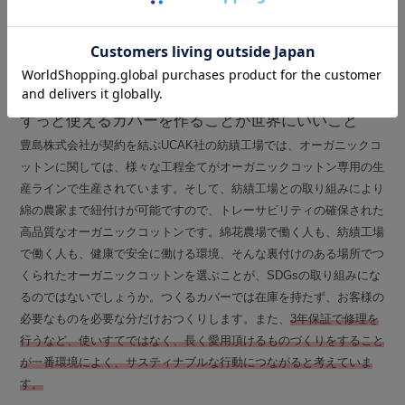
ずっと使えるカバーを作ることが世界にいいこと
豊島株式会社が契約を結ぶUCAK社の紡績工場では、オーガニックコ
ットンに関しては、様々な工程全てがオーガニックコットン専用の生
産ラインで生産されています。そして、紡績工場との取り組みにより
綿の農家まで紐付けが可能ですので、トレーサビリティの確保された
高品質なオーガニックコットンです。綿花農場で働く人も、紡績工場
で働く人も、健康で安全に働ける環境、そんな裏付けのある場所でつ
くられたオーガニックコットンを選ぶことが、SDGsの取り組みにな
るのではないでしょうか。つくるカバーでは在庫を持たず、お客様の
必要なものを必要な分だけおつくりします。また、
3年保証で修理を
行うなど、使いすてではなく、長く愛用頂けるものづくりをすること
が一番環境によく、サスティナブルな行動につながると考えていま
す。