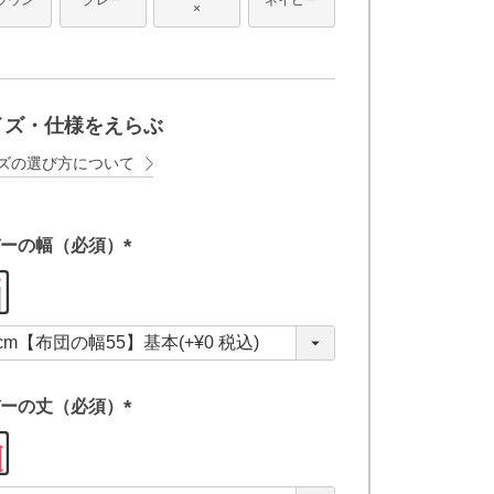
×
イズ・仕様をえらぶ
ズの選び方について
ーの幅（必須）
(
必
須
)
ーの丈（必須）
(
必
須