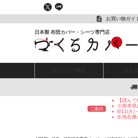
お買い物ガイ
アイテム
で探す
サイズ
【謹んで
※熊本県
ご案内
8/11(
生地在庫