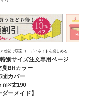
メイド】
ア感覚で寝室コーディネイトを楽しめる
様特別サイズ注文専用ページ
防臭BHカラー
布団カバー
ｃｍ×丈190
ーダーメイド】