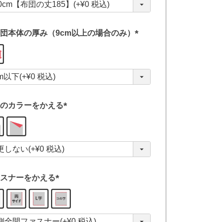
)
団本体の厚み（9cm以上の場合のみ）
(
必
須
)
のカラーをかえる
(
必
須
)
スナーをかえる
(
必
須