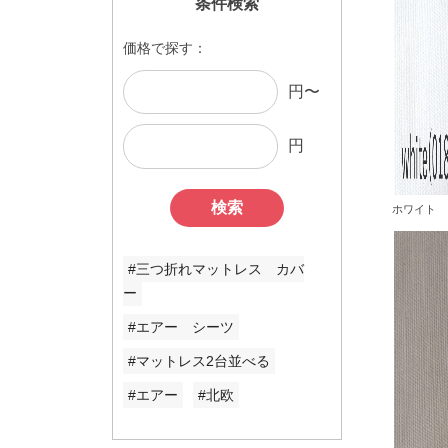
条件検索
価格で探す：
円〜
円
検索
ホワイト
#三つ折れマットレス カバ
ー
#エアー シーツ
#マットレス2台並べる
#エアー
#北欧