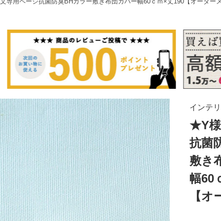
文専用ページ抗菌防臭BHカラー敷き布団カバー幅60ｃｍ×丈190【オーダー
インテリ
★Y
抗菌
敷き
幅60
【オ