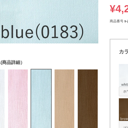
¥
4,
商品番号
s
カ
ホ
ブ