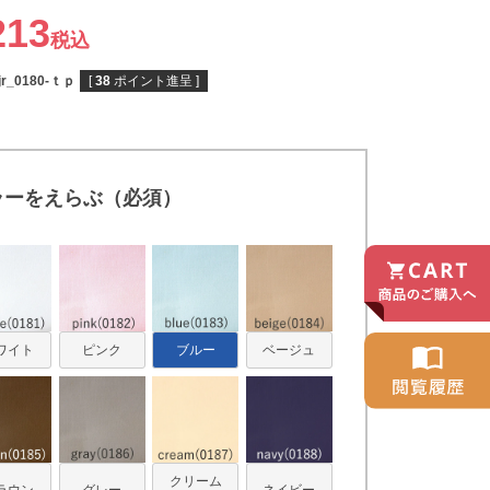
213
税込
-jr_0180-ｔｐ
[
38
ポイント進呈 ]
ラーをえらぶ（必須）
ワイト
ピンク
ブルー
ベージュ
クリーム
ラウン
グレー
ネイビー