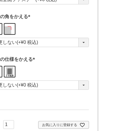
)
の角をかえる
(
必
須
)
の仕様をかえる
(
必
須
)
お気に入りに登録する