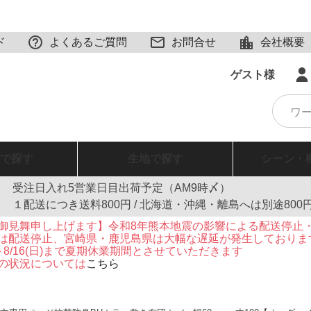
ド
よくあるご質問
お問合せ
会社概要
ゲスト様
で探す
生地
で探す
シーン・
受注日入れ5営業日目出荷予定（AM9時〆）
１配送につき送料800円 / 北海道・沖縄・離島へは別途800
御見舞申し上げます】令和8年熊本地震の影響による配送停止
は配送停止、宮崎県・鹿児島県は大幅な遅延が発生しておりま
火)～8/16(日)まで夏期休業期間とさせていただきます
の状況については
こちら