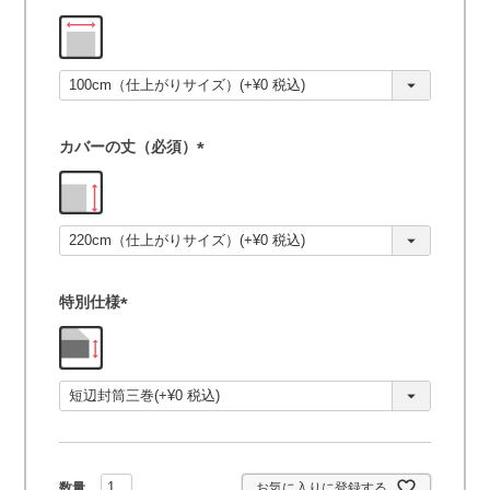
(
必
須
)
カバーの丈（必須）
(
必
須
)
特別仕様
(
必
須
)
お気に入りに登録する