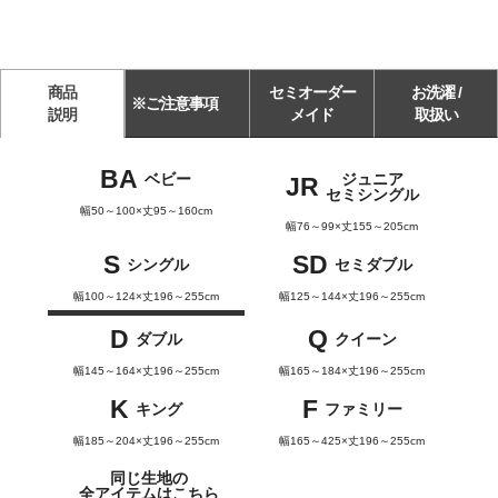
商品
セミオーダー
お洗濯 /
※ご注意事項
説明
メイド
取扱い
BA
ベビー
ジュニア
JR
セミシングル
幅50～100×丈95～160cm
幅76～99×丈155～205cm
S
SD
シングル
セミダブル
幅100～124×丈196～255cm
幅125～144×丈196～255cm
D
Q
ダブル
クイーン
幅145～164×丈196～255cm
幅165～184×丈196～255cm
K
F
キング
ファミリー
幅185～204×丈196～255cm
幅165～425×丈196～255cm
同じ生地の
全アイテムはこちら