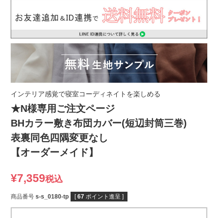
インテリア感覚で寝室コーディネイトを楽しめる
★N様専用ご注文ページ
BHカラー敷き布団カバー(短辺封筒三巻)
表裏同色四隅変更なし
【オーダーメイド】
¥
7,359
税込
商品番号
s-s_0180-tp
[
67
ポイント進呈 ]