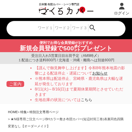
ログイン
便利でお得な会員登録がおすすめ
新規会員登録で500㌽プレゼント
受注日入れ5営業日目出荷予定（AM9時〆）
１配送につき送料800円 / 北海道・沖縄・離島へは別途800円
【謹んで御見舞申し上げます】令和8年熊本地震の影
響による配送停止・遅延について
お知らせ
※熊本県は配送停止、宮崎県・鹿児島県は大幅な遅
ご案内
延が発生しております
8/11(火)～8/16(日)まで夏期休業期間とさせていただ
きます
生地在庫の状況については
こちら
HOME
特集
特別注文専用ページ
★N様専用ご注文ページBHカラー敷き布団カバー(短辺封筒三巻)表裏同色四隅
変更なし【オーダーメイド】