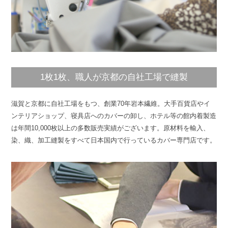
1枚1枚、職人が京都の自社工場で縫製
滋賀と京都に自社工場をもつ、創業70年岩本繊維。大手百貨店やイ
ンテリアショップ、寝具店へのカバーの卸し、ホテル等の館内着製造
は年間10,000枚以上の多数販売実績がございます。原材料を輸入、
染、織、加工縫製をすべて日本国内で行っているカバー専門店です。