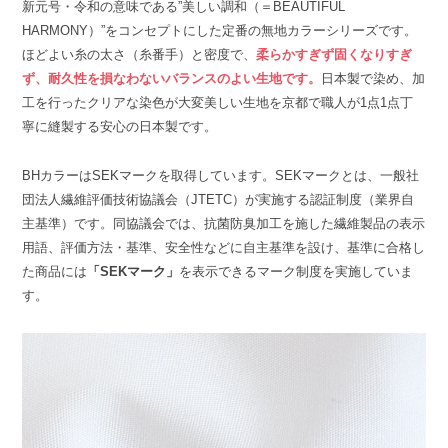
新元号・令和の意味である”美しい調和（＝BEAUTIFUL
HARMONY）”をコンセプトにした定番の無地カラーシリーズです。
ほどよい糸の太さ（糸番手）と密度で、
柔らかすぎず固くなりすぎ
ず、耐久性を損なわないバランスのよい生地です。
日本製で染め、加
工を行ったクリアな染色が大変美しい生地を京都で職人が1点1点丁
寧に縫製する安心の日本製です。
BHカラーはSEKマークを取得しています。SEKマークとは、一般社
団法人繊維評価技術協議会（JTETC）が実施する認証制度（業界自
主基準）です。同協議会では、抗菌防臭加工を施した繊維製品の表示
用語、評価方法・基準、安全性などに自主基準を設け、基準に合格し
た商品には
「SEKマーク」
を表示できるマーク制度を実施していま
す。