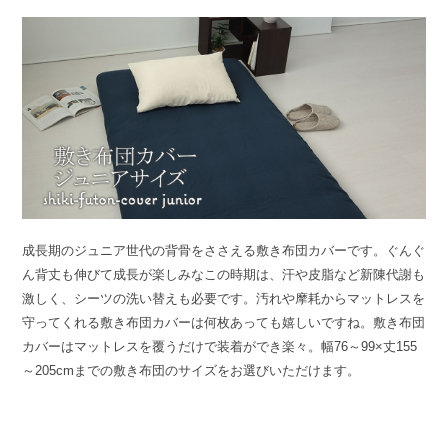
成長期のジュニア世代の背骨をささえる敷き布団カバーです。ぐんぐ
ん背丈も伸びて成長が楽しみなこの時期は、汗や皮脂など新陳代謝も
激しく、シーツの洗い替えも必要です。汚れや摩耗からマットレスを
守ってくれる敷き布団カバーは何枚あっても嬉しいですね。敷き布団
カバーはマットレスを覆うだけで装着ができ楽々。幅76～99×丈155
～205cmまでの敷き布団のサイズをお選びいただけます。