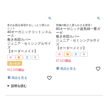
冬のお肌を保湿するしっとり滑らか
究極の軽さと柔らかさを実現！
ニット
80オーガニック超長綿一重ガ
40オーガニックコットンスム
ーゼ
ース
敷き布団カバー
敷き布団カバー
ジュニア・セミシングルサイ
ジュニア・セミシングルサイ
ズ
ズ
【オーダーメイド】
【オーダーメイド】
春
秋
夏
冬
春
秋
夏
冬
¥
7,623
税込
あったか
商品を見る
¥
12,045
税込
商品を見る