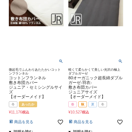
微起毛でふんわりあたたかいコット
軽くて柔らかくて美しい光沢の極上
ンフランネル
ダブルガーゼ
コットンフランネル
80オーガニック超長綿ダブル
敷き布団カバー
ガーゼ-羽衣-
ジュニア・セミシングルサイ
敷き布団カバー
ズ
ジュニアサイズ
【オーダーメイド】
【オーダーメイド】
冬
あったか
春
秋
夏
冬
¥
11,176
¥
10,527
税込
税込
商品を見る
商品を見る