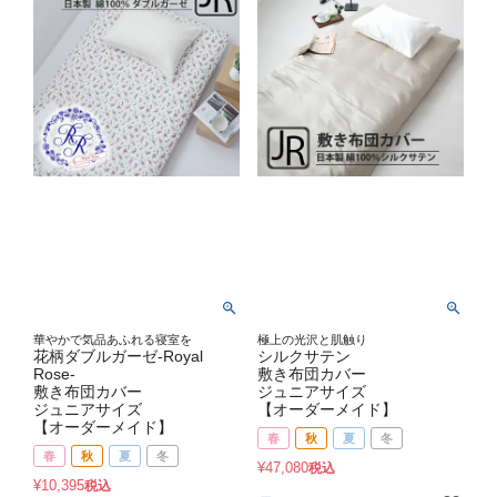
華やかで気品あふれる寝室を
極上の光沢と肌触り
花柄ダブルガーゼ-Royal
シルクサテン
Rose-
敷き布団カバー
敷き布団カバー
ジュニアサイズ
ジュニアサイズ
【オーダーメイド】
【オーダーメイド】
春
秋
夏
冬
春
秋
夏
冬
¥
47,080
税込
¥
10,395
税込