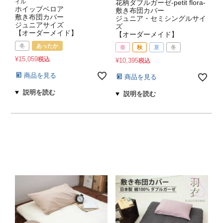
イル
花柄ダブルガーゼ-petit flora-
ホイップベロア
敷き布団カバー
敷き布団カバー
ジュニア・セミシングルサイ
ジュニアサイズ
ズ
【オーダーメイド】
【オーダーメイド】
冬
あったか
春
秋
夏
冬
¥
15,059
税込
¥
10,395
税込
商品を見る
商品を見る