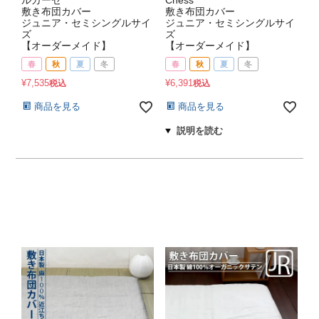
ルガーゼ
Chess
敷き布団カバー
敷き布団カバー
ジュニア・セミシングルサイ
ジュニア・セミシングルサイ
ズ
ズ
【オーダーメイド】
【オーダーメイド】
春
秋
夏
冬
春
秋
夏
冬
¥
7,535
¥
6,391
税込
税込
商品を見る
商品を見る