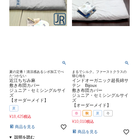
夏の定番！清涼感あるシボ加工でべ
まるでシルク。ファーストクラスの
たつかない
寝心地を
近江ちぢみ麻
インドオーガニック超長綿サ
敷き布団カバー
テン Bijoux
ジュニア・セミシングルサイ
敷き布団カバー
ズ
ジュニア・セミシングルサイ
【オーダーメイド】
ズ
【オーダーメイド】
夏
春
秋
夏
冬
¥
18,425
税込
¥
10,010
税込
商品を見る
商品を見る