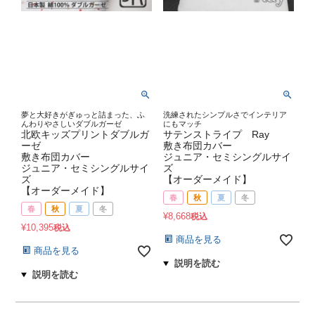
夢と大好きがぎゅっと詰まった、ふ
洗練されたシンプルさでインテリア
んわりやさしいダブルガーゼ
にもマッチ
北欧キッズプリントダブルガ
サテンストライプ Ray
ーゼ
敷き布団カバー
敷き布団カバー
ジュニア・セミシングルサイ
ジュニア・セミシングルサイ
ズ
ズ
【オーダーメイド】
【オーダーメイド】
春
秋
夏
冬
春
秋
夏
冬
¥
8,668
税込
¥
10,395
税込
商品を見る
商品を見る