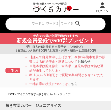
ログイン
便利でお得な会員登録がおすすめ
新規会員登録で500㌽プレゼント
受注日入れ5営業日目出荷予定（AM9時〆）
１配送につき送料800円 / 北海道・沖縄・離島へは別途800円
【謹んで御見舞申し上げます】令和8年熊本地震の影
響による配送停止・遅延について
お知らせ
※熊本県は配送停止、宮崎県・鹿児島県は大幅な遅
ご案内
延が発生しております
8/11(火)～8/16(日)まで夏期休業期間とさせていただ
きます
生地在庫の状況については
こちら
HOME
アイテムで探す
敷き布団カバー
ジュニア
敷き布団カバー ジュニアサイズ