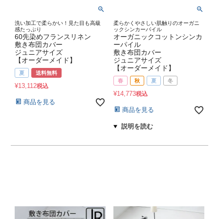
洗い加工で柔らかい！見た目も高級
柔らかくやさしい肌触りのオーガニ
感たっぷり
ックシンカーパイル
60先染めフランスリネン
オーガニックコットンシンカ
敷き布団カバー
ーパイル
ジュニアサイズ
敷き布団カバー
【オーダーメイド】
ジュニアサイズ
【オーダーメイド】
夏
送料無料
春
秋
夏
冬
¥
13,112
税込
¥
14,773
税込
商品を見る
商品を見る