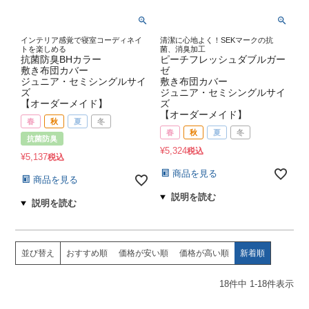
インテリア感覚で寝室コーディネイ
清潔に心地よく！SEKマークの抗
トを楽しめる
菌、消臭加工
抗菌防臭BHカラー
ピーチフレッシュダブルガー
敷き布団カバー
ゼ
ジュニア・セミシングルサイ
敷き布団カバー
ズ
ジュニア・セミシングルサイ
【オーダーメイド】
ズ
【オーダーメイド】
春
秋
夏
冬
春
秋
夏
冬
抗菌防臭
¥
5,324
税込
¥
5,137
税込
商品を見る
商品を見る
並び替え
おすすめ順
価格が安い順
価格が高い順
新着順
18
件中
1
-
18
件表示