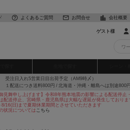
ド
よくあるご質問
お問合せ
会社概要
ゲスト様
で探す
生地
で探す
シーン・
受注日入れ5営業日目出荷予定（AM9時〆）
１配送につき送料800円 / 北海道・沖縄・離島へは別途800
御見舞申し上げます】令和8年熊本地震の影響による配送停止
は配送停止、宮崎県・鹿児島県は大幅な遅延が発生しておりま
火)～8/16(日)まで夏期休業期間とさせていただきます
の状況については
こちら