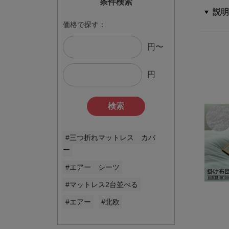
条件検索
価格で探す：
円〜
円
検索
#三つ折れマットレス カバ
ー
#エアー シーツ
#マットレス2台並べる
#エアー
#北欧