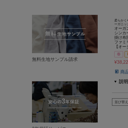
柔らかく
ーガニッ
オーガ
シンカ
掛け布
ファミ
【オー
春
無料生地サンプル請求
¥
38,2
商
並び替