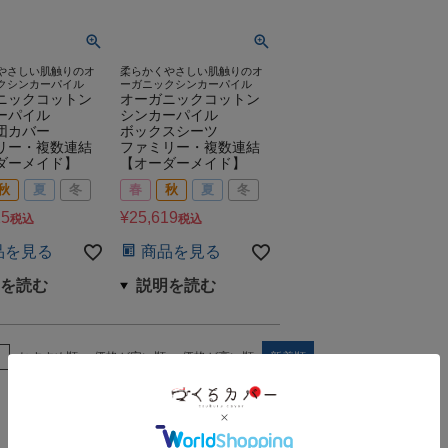
やさしい肌触りのオ
柔らかくやさしい肌触りのオ
クシンカーパイル
ーガニックシンカーパイル
ニックコットン
オーガニックコットン
ーパイル
シンカーパイル
団カバー
ボックスシーツ
リー・複数連結
ファミリー・複数連結
ダーメイド】
【オーダーメイド】
秋
夏
冬
春
秋
夏
冬
25
¥
25,619
税込
税込
品を見る
商品を見る
え
おすすめ順
価格が安い順
価格が高い順
新着順