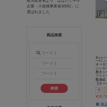
経済産業省より「はばたく中小
企業・小規模事業者300社」に
選ばれました
商品検索
柔らかく
ーガニッ
オーガ
シンカ
敷きシ
ファミ
数連結
【オー
検索
春
¥
18,7
商