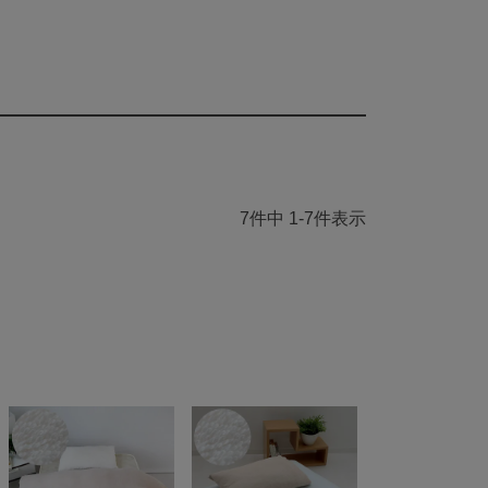
7
件中
1
-
7
件表示