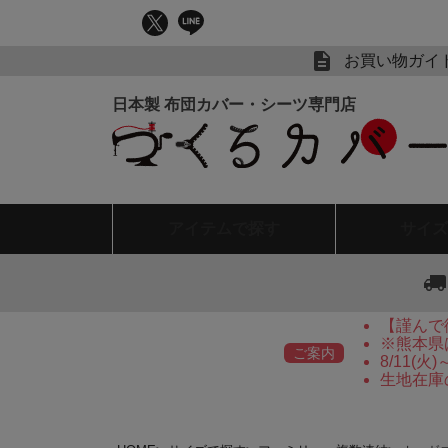
お買い物ガイ
アイテム
で探す
サイズ
【謹んで
※熊本県
ご案内
8/11(
生地在庫