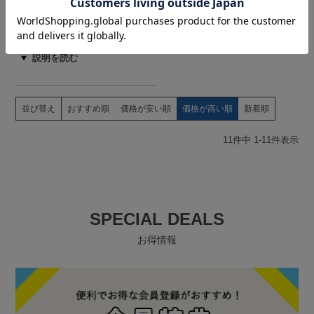
¥
2,904
税込
商品を見る
並び替え
おすすめ順
価格が安い順
価格が高い順
新着順
11
件中
1
-
11
件表示
SPECIAL DEALS
お得情報