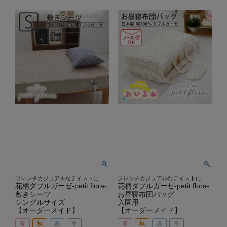
フレンチカジュアルなテイストに
フレンチカジュアルなテイストに
花柄ダブルガーゼ-petit flora-
花柄ダブルガーゼ-petit flora-
敷きシーツ
お昼寝布団バッグ
シングルサイズ
入園用
【オーダーメイド】
【オーダーメイド】
春
秋
夏
冬
春
秋
夏
冬