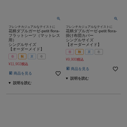
フレンチカジュアルなテイストに
フレンチカジュアルなテイストに
花柄ダブルガーゼ-petit flora-
花柄ダブルガーゼ-petit flora-
フラットシーツ（マットレス
掛け布団カバー
用）
シングルサイズ
シングルサイズ
【オーダーメイド】
【オーダーメイド】
春
秋
夏
冬
春
秋
夏
冬
¥
9,900
税込
¥
11,902
税込
商品を見る
商品を見る