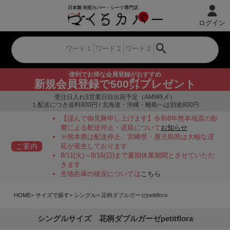
ログイン
便利でお得な会員登録がおすすめ
新規会員登録で500㌽プレゼント
受注日入れ5営業日目出荷予定（AM9時〆）
１配送につき送料800円 / 北海道・沖縄・離島へは別途800円
【謹んで御見舞申し上げます】令和8年熊本地震の影
響による配送停止・遅延について
お知らせ
※熊本県は配送停止、宮崎県・鹿児島県は大幅な遅
ご案内
延が発生しております
8/11(火)～8/16(日)まで夏期休業期間とさせていただ
きます
生地在庫の状況については
こちら
HOME
サイズで探す
シングル
花柄ダブルガーゼpetitflora
シングルサイズ 花柄ダブルガーゼpetitflora