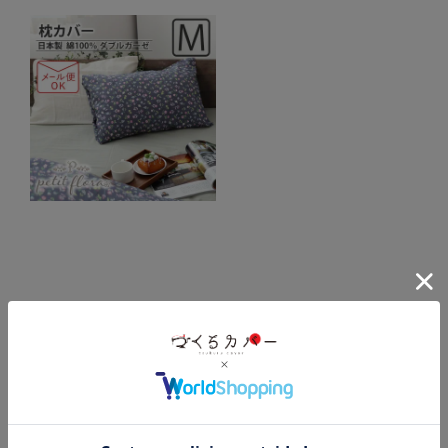
フレンチカジュアルなテイストに
花柄ダブルガーゼ-petit flora-
枕カバー
Mサイズ
【オーダーメイド】
春
秋
夏
冬