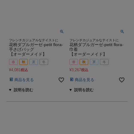
フレンチカジュアルなテイストに
フレンチカジュアルなテイストに
花柄ダブルガーゼ-petit flora-
花柄ダブルガーゼ-petit flora-
手さげバッグ
巾着
【オーダーメイド】
【オーダーメイド】
春
秋
夏
冬
春
秋
夏
冬
¥
4,081
¥
3,267
税込
税込
商品を見る
商品を見る