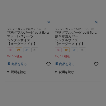
フレンチカジュアルなテイストに
フレンチカジュアルなテイストに
花柄ダブルガーゼ-petit flora-
花柄ダブルガーゼ-petit flora-
マットレスシーツ
敷き布団カバー
シングルサイズ
シングルサイズ
【オーダーメイド】
【オーダーメイド】
春
秋
夏
冬
春
秋
夏
冬
¥
9,779
¥
9,735
税込
税込
商品を見る
商品を見る