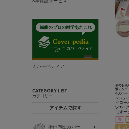
3年保証サービス
カバーペディア
冬のお肌
滑らかニ
CATEGORY LIST
40オ
カテゴリー
ンスム
ピロー
Sサイ
アイテムで探す
【オー
春
掛け布団カバー
あった