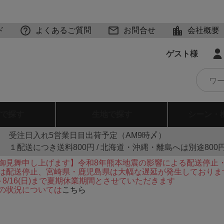
ド
よくあるご質問
お問合せ
会社概要
ゲスト様
で探す
生地
で探す
シーン・
受注日入れ5営業日目出荷予定（AM9時〆）
１配送につき送料800円 / 北海道・沖縄・離島へは別途800
御見舞申し上げます】令和8年熊本地震の影響による配送停止
は配送停止、宮崎県・鹿児島県は大幅な遅延が発生しておりま
火)～8/16(日)まで夏期休業期間とさせていただきます
の状況については
こちら