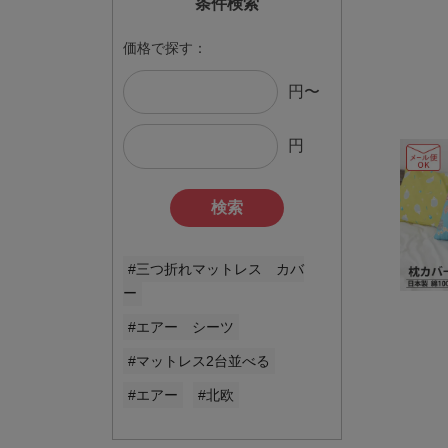
条件検索
価格で探す：
円〜
円
検索
#三つ折れマットレス カバ
ー
#エアー シーツ
#マットレス2台並べる
#エアー
#北欧