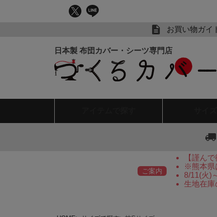
お買い物ガイ
アイテム
で探す
サイズ
【謹んで
※熊本県
ご案内
8/11(
生地在庫