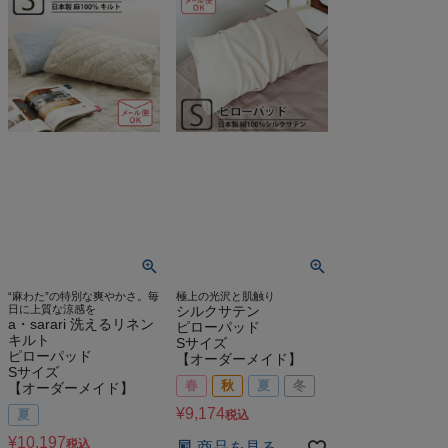
“麻わた”の特別な爽やかさ。毎
極上の光沢と肌触り
日に上質な涼感を
シルクサテン
a・sarari 洗えるリネン
ピローパッド
キルト
Sサイズ
ピローパッド
【オーダーメイド】
Sサイズ
春
秋
夏
冬
【オーダーメイド】
¥
9,174
夏
税込
¥
10,197
税込
商品を見る