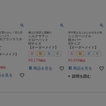
で柔らかい！見た目
極上の光沢と肌触り
年中使えるふわふわタオル地
たっぷり
シルクサテン
シンカーパイル
染めフランスリネ
ピローパッド
枕カバー
Mサイズ
Sサイズ
ー
【オーダーメイド】
【オーダーメイド】
ズ
春
秋
夏
冬
春
秋
夏
冬
ダーメイド】
¥
9,174
¥
2,849
税込
税込
3
税込
商品を見る
商品を見る
品を見る