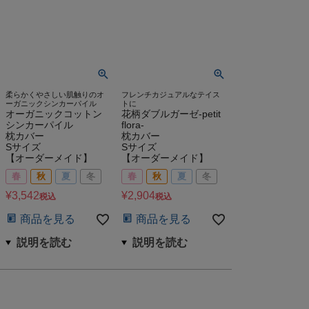
柔らかくやさしい肌触りのオ
フレンチカジュアルなテイス
ーガニックシンカーパイル
トに
オーガニックコットン
花柄ダブルガーゼ-petit
シンカーパイル
flora-
枕カバー
枕カバー
Sサイズ
Sサイズ
【オーダーメイド】
【オーダーメイド】
春
秋
夏
冬
春
秋
夏
冬
¥
3,542
¥
2,904
税込
税込
商品を見る
商品を見る