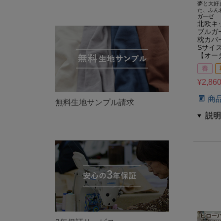
夢と大好
た、ふん
ガーゼ
北欧キ
ブルガ
枕カバ
Sサイ
【オー
春
¥
2,86
商
無料生地サンプル請求