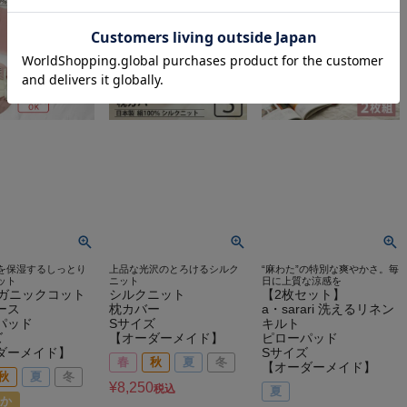
を保湿するしっとり
上品な光沢のとろけるシルク
“麻わた”の特別な爽やかさ。毎
ット
ニット
日に上質な涼感を
ーガニックコット
シルクニット
【2枚セット】
ース
枕カバー
a・sarari 洗えるリネン
パッド
Sサイズ
キルト
ズ
【オーダーメイド】
ピローパッド
ダーメイド】
Sサイズ
春
秋
夏
冬
【オーダーメイド】
秋
夏
冬
¥
8,250
税込
夏
か