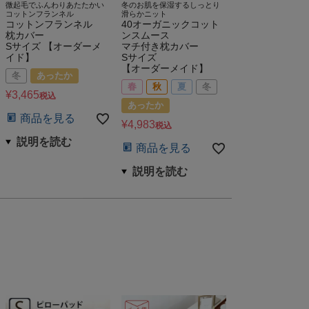
微起毛でふんわりあたたかい
冬のお肌を保湿するしっとり
コットンフランネル
滑らかニット
コットンフランネル
40オーガニックコット
枕カバー
ンスムース
Sサイズ 【オーダーメ
マチ付き枕カバー
イド】
Sサイズ
【オーダーメイド】
冬
あったか
春
秋
夏
冬
¥
3,465
税込
あったか
商品を見る
¥
4,983
税込
商品を見る