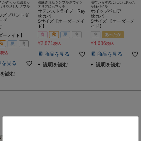
きがぎゅっと詰まっ
洗練されたシンプルさでイン
毛布いらずのふわふわあった
わりやさしいダブル
テリアにもマッチ
か綿パイル
サテンストライプ Ray
ホイップベロア
ッズプリントダ
枕カバー
枕カバー
ーゼ
Sサイズ【オーダーメイ
Sサイズ 【オーダーメ
ー
ド】
イド】
ズ
春
秋
夏
冬
冬
あったか
ダーメイド】
¥
2,871
¥
4,686
秋
夏
冬
税込
税込
0
税込
商品を見る
商品を見る
品を見る