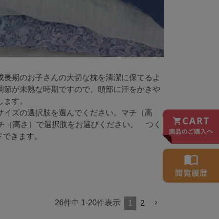
成長期のお子さんの大切な枕を清潔に保てるよ
調節が未熟な時期ですので、頭部に汗をかきや
します。
サイズの選択肢を選んでください。マチ（高
チ（高さ）で選択肢をお選びください。 つく
ドできます。
26
件中
1
-
20
件表示
1
2