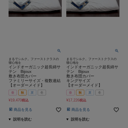
まるでシルク。ファーストクラスの
まるでシルク。ファーストクラスの
寝心地を
寝心地を
インドオーガニック超長綿サ
インドオーガニック超長綿サ
テン Bijoux
テン Bijoux
敷き布団カバー
敷き布団カバー
ファミリーサイズ・複数連結
キングサイズ
【オーダーメイド】
【オーダーメイド】
春
秋
夏
冬
春
秋
夏
冬
¥
19,470
¥
17,226
税込
税込
商品を見る
商品を見る