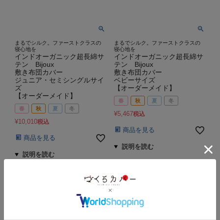
まるでシルク。ファーストクラスの
まるでシルク。ファーストクラスの
寝心地を
寝心地を
インドオーガニック超長綿サ
インドオーガニック超長綿サ
テン Bijoux
テン Bijoux
敷き布団カバー
敷き布団カバー
ジュニア・セミシングルサイ
ベビーサイズ
ズ
【オーダーメイド】
【オーダーメイド】
春
秋
夏
冬
春
秋
夏
冬
¥
5,467
税込
¥
10,010
税込
商品を見る
商品を見る
並び替え
おすすめ順
価格が安い順
価格が高い順
新着順
8
件中
1
-
8
件表示