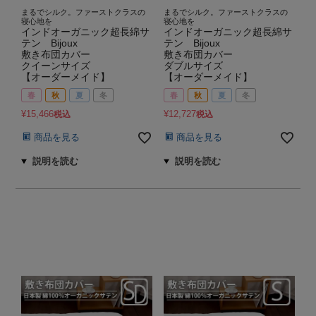
まるでシルク。ファーストクラスの
まるでシルク。ファーストクラスの
寝心地を
寝心地を
インドオーガニック超長綿サ
インドオーガニック超長綿サ
テン Bijoux
テン Bijoux
敷き布団カバー
敷き布団カバー
クイーンサイズ
ダブルサイズ
【オーダーメイド】
【オーダーメイド】
春
秋
夏
冬
春
秋
夏
冬
¥
15,466
¥
12,727
税込
税込
商品を見る
商品を見る