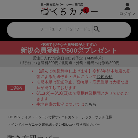
ログイン
便利でお得な会員登録がおすすめ
新規会員登録で500㌽プレゼント
受注日入れ5営業日目出荷予定（AM9時〆）
１配送につき送料800円 / 北海道・沖縄・離島へは別途800円
【謹んで御見舞申し上げます】令和8年熊本地震の影
響による配送停止・遅延について
お知らせ
※熊本県は配送停止、宮崎県・鹿児島県は大幅な遅
ご案内
延が発生しております
8/11(火)～8/16(日)まで夏期休業期間とさせていただ
きます
生地在庫の状況については
こちら
HOME
テイスト・シーンで探す
エレガント・シック・ホテル仕様
インドオーガニック超長綿サテン-Bijoux-
敷き布団カバー