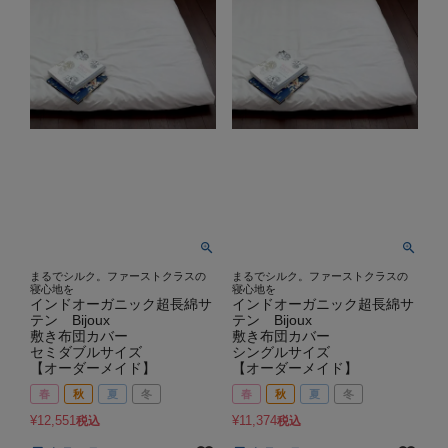
まるでシルク。ファーストクラスの
まるでシルク。ファーストクラスの
寝心地を
寝心地を
インドオーガニック超長綿サ
インドオーガニック超長綿サ
テン Bijoux
テン Bijoux
敷き布団カバー
敷き布団カバー
セミダブルサイズ
シングルサイズ
【オーダーメイド】
【オーダーメイド】
春
秋
夏
冬
春
秋
夏
冬
¥
12,551
¥
11,374
税込
税込