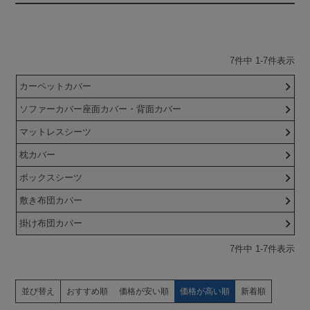
7
件中
1
-
7
件表示
カーペットカバー
ソファーカバー座面カバー・背面カバー
マットレスシーツ
枕カバー
ボックスシーツ
敷き布団カバー
掛け布団カバー
7
件中
1
-
7
件表示
並び替え
おすすめ順
価格が安い順
価格が高い順
新着順