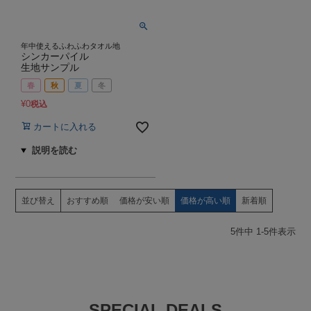
年中使えるふわふわタオル地
シンカーパイル
生地サンプル
春
秋
夏
冬
¥
0
税込
カートに入れる
並び替え
おすすめ順
価格が安い順
価格が高い順
新着順
5
件中
1
-
5
件表示
SPECIAL DEALS