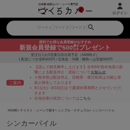
ログイン
便利でお得な会員登録がおすすめ
新規会員登録で500㌽プレゼント
受注日入れ5営業日目出荷予定（AM9時〆）
１配送につき送料800円 / 北海道・沖縄・離島へは別途800円
【謹んで御見舞申し上げます】令和8年熊本地震の影
響による配送停止・遅延について
お知らせ
※熊本県は配送停止、宮崎県・鹿児島県は大幅な遅
ご案内
延が発生しております
8/11(火)～8/16(日)まで夏期休業期間とさせていただ
きます
生地在庫の状況については
こちら
HOME
テイスト・シーンで探す
シンプル・ナチュラル
シンカーパイル
シンカーパイル