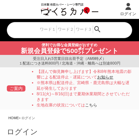
ログイン
便利でお得な会員登録がおすすめ
新規会員登録で500㌽プレゼント
受注日入れ5営業日目出荷予定（AM9時〆）
１配送につき送料800円 / 北海道・沖縄・離島へは別途800円
【謹んで御見舞申し上げます】令和8年熊本地震の影
響による配送停止・遅延について
お知らせ
※熊本県は配送停止、宮崎県・鹿児島県は大幅な遅
ご案内
延が発生しております
8/11(火)～8/16(日)まで夏期休業期間とさせていただ
きます
生地在庫の状況については
こちら
HOME
ログイン
ログイン