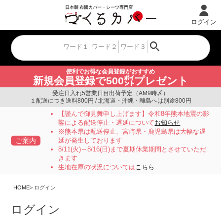
ログイン
便利でお得な会員登録がおすすめ
新規会員登録で500㌽プレゼント
受注日入れ5営業日目出荷予定（AM9時〆）
１配送につき送料800円 / 北海道・沖縄・離島へは別途800円
【謹んで御見舞申し上げます】令和8年熊本地震の影
響による配送停止・遅延について
お知らせ
※熊本県は配送停止、宮崎県・鹿児島県は大幅な遅
ご案内
延が発生しております
8/11(火)～8/16(日)まで夏期休業期間とさせていただ
きます
生地在庫の状況については
こちら
HOME
ログイン
ログイン