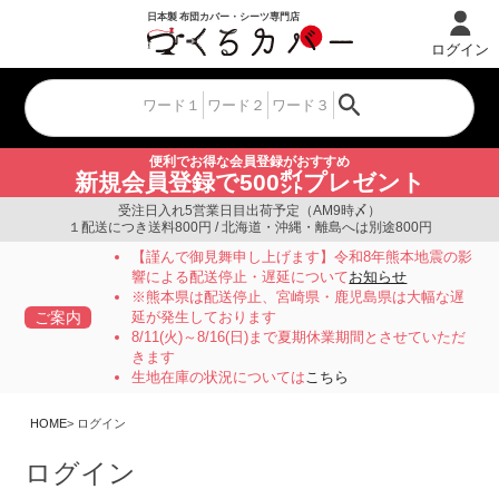
ログイン
便利でお得な会員登録がおすすめ
新規会員登録で500㌽プレゼント
受注日入れ5営業日目出荷予定（AM9時〆）
１配送につき送料800円 / 北海道・沖縄・離島へは別途800円
【謹んで御見舞申し上げます】令和8年熊本地震の影
響による配送停止・遅延について
お知らせ
※熊本県は配送停止、宮崎県・鹿児島県は大幅な遅
ご案内
延が発生しております
8/11(火)～8/16(日)まで夏期休業期間とさせていただ
きます
生地在庫の状況については
こちら
HOME
ログイン
ログイン