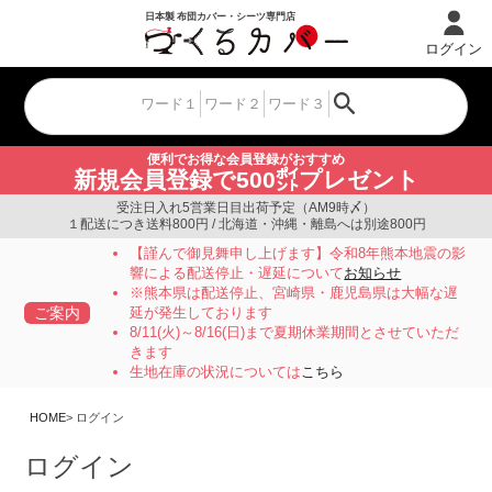
ログイン
便利でお得な会員登録がおすすめ
新規会員登録で500㌽プレゼント
受注日入れ5営業日目出荷予定（AM9時〆）
１配送につき送料800円 / 北海道・沖縄・離島へは別途800円
【謹んで御見舞申し上げます】令和8年熊本地震の影
響による配送停止・遅延について
お知らせ
※熊本県は配送停止、宮崎県・鹿児島県は大幅な遅
ご案内
延が発生しております
8/11(火)～8/16(日)まで夏期休業期間とさせていただ
きます
生地在庫の状況については
こちら
HOME
ログイン
ログイン