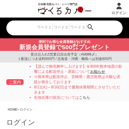
ログイン
便利でお得な会員登録がおすすめ
新規会員登録で500㌽プレゼント
受注日入れ5営業日目出荷予定（AM9時〆）
１配送につき送料800円 / 北海道・沖縄・離島へは別途800円
【謹んで御見舞申し上げます】令和8年熊本地震の影
響による配送停止・遅延について
お知らせ
※熊本県は配送停止、宮崎県・鹿児島県は大幅な遅
ご案内
延が発生しております
8/11(火)～8/16(日)まで夏期休業期間とさせていただ
きます
生地在庫の状況については
こちら
HOME
ログイン
ログイン