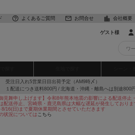
ド
よくあるご質問
お問合せ
会社概要
ゲスト様
で探す
生地
で探す
シーン・
受注日入れ5営業日目出荷予定（AM9時〆）
１配送につき送料800円 / 北海道・沖縄・離島へは別途800
御見舞申し上げます】令和8年熊本地震の影響による配送停止
は配送停止、宮崎県・鹿児島県は大幅な遅延が発生しておりま
火)～8/16(日)まで夏期休業期間とさせていただきます
の状況については
こちら