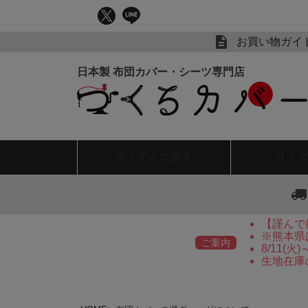
お買い物ガイ
アイテム
で探す
サイズ
【謹んで
※熊本県
ご案内
8/11(
生地在庫