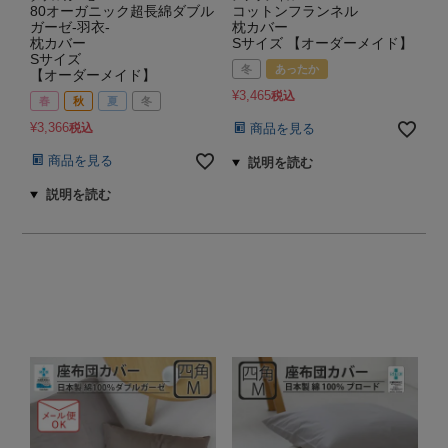
80オーガニック超長綿ダブル
コットンフランネル
ガーゼ-羽衣-
枕カバー
枕カバー
Sサイズ 【オーダーメイド】
Sサイズ
冬
あったか
【オーダーメイド】
¥
3,465
税込
春
秋
夏
冬
¥
3,366
税込
商品を見る
商品を見る