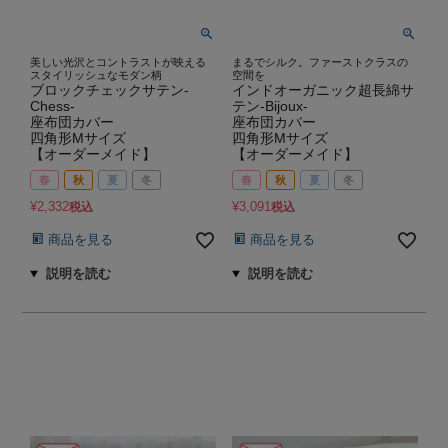
美しい光沢とコントラストが映える
まるでシルク。ファーストクラスの
スタイリッシュなモダン柄
空間を
ブロックチェックサテン-
インドオーガニック超長綿サ
Chess-
テン-Bijoux-
座布団カバー
座布団カバー
四角形Mサイズ
四角形Mサイズ
【オーダーメイド】
【オーダーメイド】
春
秋
夏
冬
春
秋
夏
冬
¥
2,332
¥
3,091
税込
税込
商品を見る
商品を見る