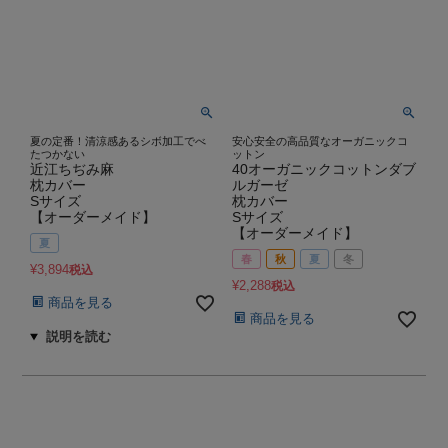
夏の定番！清涼感あるシボ加工でべ
安心安全の高品質なオーガニックコ
たつかない
ットン
近江ちぢみ麻
40オーガニックコットンダブ
枕カバー
ルガーゼ
Sサイズ
枕カバー
【オーダーメイド】
Sサイズ
【オーダーメイド】
夏
春
秋
夏
冬
¥
3,894
税込
¥
2,288
税込
商品を見る
商品を見る