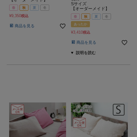
Sサイズ
春
秋
夏
冬
【オーダーメイド】
¥
9,350
税込
春
秋
夏
冬
あったか
商品を見る
¥
3,410
税込
商品を見る