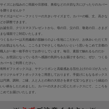
サイズにお悩みのご両親や旦那様、奥様などの大切な方にぴったりのカバー
を贈りませんか？
サイズはベビー～ファミリーの大きいサイズまで。カバーの幅、丈、高さな
どが調整できます。
お誕生日、クリスマスプレゼントから、母の日、父の日、敬老の日…さまざ
まな場面でご対応いたします。
つくるカバーは天然繊維の肌触りのよい生地にこだわり、お休みいただく方
のお肌はもちろん、こころまでやさしく包みたいという思いをこめて京都の
職人が一枚一枚手作りでお作りしています。毎日、素肌で触れるものだか
ら。お世話になっている方へ感謝の気持ちをお届けするのに、ぜひ、つくる
カバーをご利用ください。
有料ギフトボックスは、サテンリボンと高級感ある箔仕上げのロゴが入った
オリジナルギフトボックスをご用意しております。手提げにもなるボックス
は円満、調和、ご縁、人と人との和の大切さを表す七宝つなぎという縁起の
いい柄をしたためました。カバーの大きさに応じたボックスにて、こころを
こめてお届けいたします。