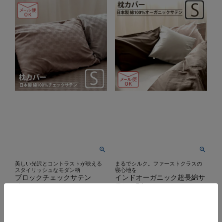
美しい光沢とコントラストが映える
まるでシルク。ファーストクラスの
スタイリッシュなモダン柄
寝心地を
ブロックチェックサテン
インドオーガニック超長綿サ
chess
テン Bijoux
枕カバー
枕カバー
Sサイズ
Sサイズ
【オーダーメイド】
【オーダーメイド】
春
秋
夏
冬
春
秋
夏
冬