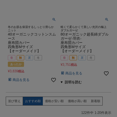
冬のお肌を保湿するしっとり滑らか
軽くて柔らかくて美しい光沢の極上
ニット
ダブルガーゼ
40オーガニックコットンスム
80オーガニック超長綿ダブル
ース
ガーゼ-羽衣-
座布団カバー
座布団カバー
四角形Mサイズ
四角形Mサイズ
【オーダーメイド】
【オーダーメイド】
春
秋
夏
冬
春
秋
夏
冬
あったか
¥
3,751
税込
¥
3,839
税込
商品を見る
商品を見る
並び替え
おすすめ順
価格が安い順
価格が高い順
新着順
122
件中
1
-
20
件表示