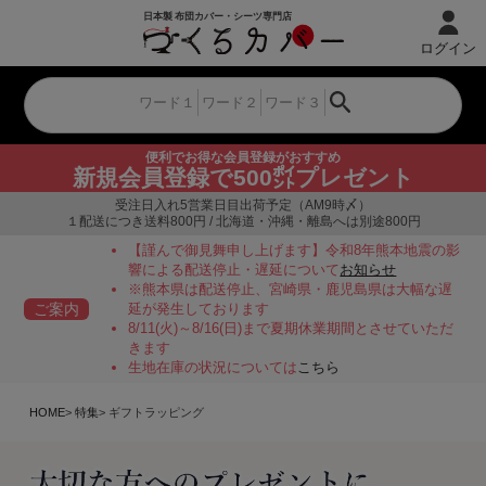
ログイン
便利でお得な会員登録がおすすめ
新規会員登録で500㌽プレゼント
受注日入れ5営業日目出荷予定（AM9時〆）
１配送につき送料800円 / 北海道・沖縄・離島へは別途800円
【謹んで御見舞申し上げます】令和8年熊本地震の影
響による配送停止・遅延について
お知らせ
※熊本県は配送停止、宮崎県・鹿児島県は大幅な遅
ご案内
延が発生しております
8/11(火)～8/16(日)まで夏期休業期間とさせていただ
きます
生地在庫の状況については
こちら
HOME
特集
ギフトラッピング