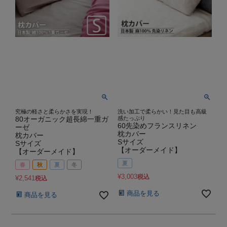
究極の軽さと柔らかさを実現！
洗い加工で柔らかい！見た目も高級
80オーガニック超長綿一重ガ
感たっぷり
60先染めフランスリネン
ーゼ
枕カバー
枕カバー
Sサイズ
Sサイズ
【オーダーメイド】
【オーダーメイド】
夏
春
秋
夏
冬
¥
3,003
税込
¥
2,541
税込
商品を見る
商品を見る