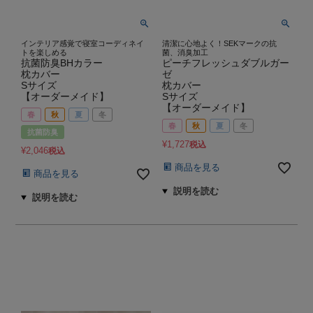
インテリア感覚で寝室コーディネイ
清潔に心地よく！SEKマークの抗
トを楽しめる
菌、消臭加工
抗菌防臭BHカラー
ピーチフレッシュダブルガー
枕カバー
ゼ
Sサイズ
枕カバー
【オーダーメイド】
Sサイズ
【オーダーメイド】
春
秋
夏
冬
春
秋
夏
冬
抗菌防臭
¥
1,727
税込
¥
2,046
税込
商品を見る
商品を見る