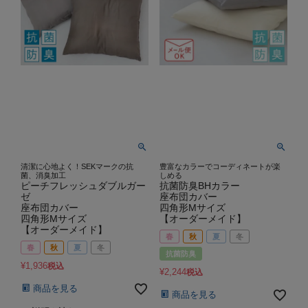
清潔に心地よく！SEKマークの抗
豊富なカラーでコーディネートが楽
菌、消臭加工
しめる
ピーチフレッシュダブルガー
抗菌防臭BHカラー
ゼ
座布団カバー
座布団カバー
四角形Mサイズ
四角形Mサイズ
【オーダーメイド】
【オーダーメイド】
春
秋
夏
冬
春
秋
夏
冬
抗菌防臭
¥
1,936
税込
¥
2,244
税込
商品を見る
商品を見る