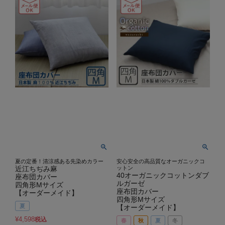
夏の定番！清涼感ある先染めカラー
安心安全の高品質なオーガニックコ
近江ちぢみ麻
ットン
40オーガニックコットンダブ
座布団カバー
ルガーゼ
四角形Mサイズ
座布団カバー
【オーダーメイド】
四角形Mサイズ
夏
【オーダーメイド】
¥
4,598
税込
春
秋
夏
冬