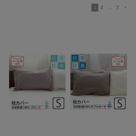
1
2
…
7