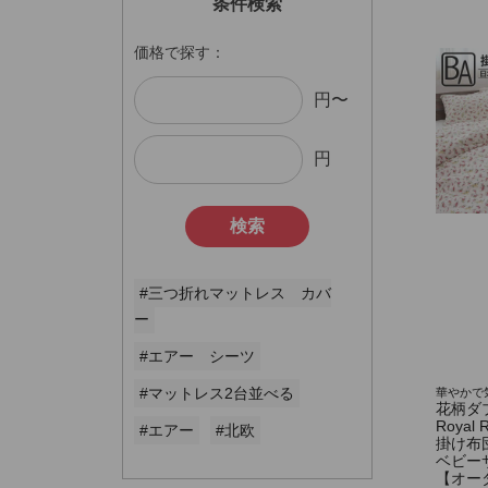
条件検索
価格で探す：
円〜
円
検索
#三つ折れマットレス カバ
ー
#エアー シーツ
#マットレス2台並べる
華やかで
花柄ダ
Royal 
#エアー
#北欧
掛け布
ベビー
【オー