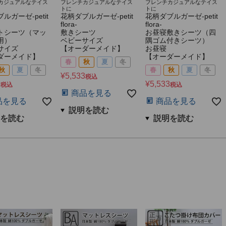
カジュアルなテイス
フレンチカジュアルなテイス
フレンチカジュアルなテイス
トに
トに
ルガーゼ-petit
花柄ダブルガーゼ-petit
花柄ダブルガーゼ-petit
flora-
flora-
トシーツ（マッ
敷きシーツ
お昼寝敷きシーツ（四
用）
ベビーサイズ
隅ゴム付きシーツ）
サイズ
【オーダーメイド】
お昼寝
ダーメイド】
【オーダーメイド】
春
秋
夏
冬
秋
夏
冬
春
秋
夏
冬
¥
5,533
税込
6
¥
5,533
税込
税込
商品を見る
品を見る
商品を見る