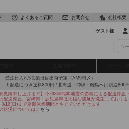
ド
よくあるご質問
お問合せ
会社概要
ゲスト様
で探す
生地
で探す
シーン・
受注日入れ5営業日目出荷予定（AM9時〆）
１配送につき送料800円 / 北海道・沖縄・離島へは別途800
御見舞申し上げます】令和8年熊本地震の影響による配送停止
は配送停止、宮崎県・鹿児島県は大幅な遅延が発生しておりま
火)～8/16(日)まで夏期休業期間とさせていただきます
の状況については
こちら