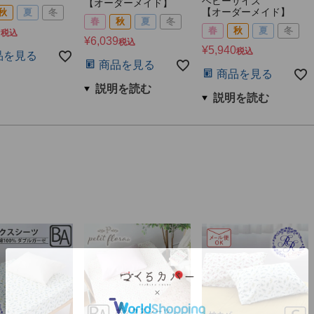
ベビーサイズ
【オーダーメイド】
【オーダーメイド】
秋
夏
冬
春
秋
夏
冬
春
秋
夏
冬
9
税込
¥
6,039
税込
¥
5,940
税込
品を見る
商品を見る
商品を見る