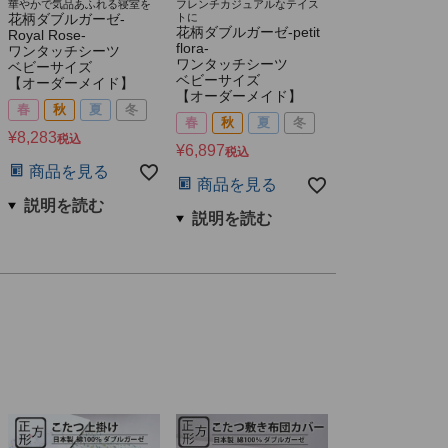
華やかで気品あふれる寝室を
フレンチカジュアルなテイス
花柄ダブルガーゼ-
トに
花柄ダブルガーゼ-petit
Royal Rose-
flora-
ワンタッチシーツ
ワンタッチシーツ
ベビーサイズ
ベビーサイズ
【オーダーメイド】
【オーダーメイド】
春
秋
夏
冬
春
秋
夏
冬
¥
8,283
税込
¥
6,897
税込
商品を見る
商品を見る