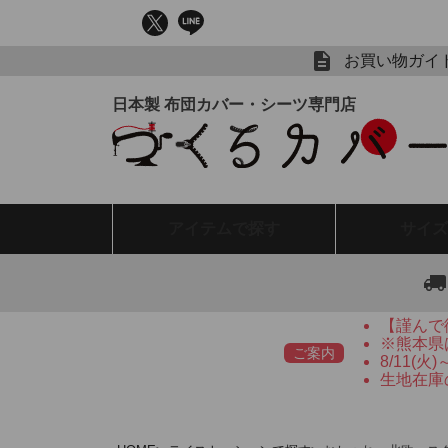
お買い物ガイ
アイテム
で探す
サイズ
【謹んで
※熊本県
ご案内
8/11(
生地在庫