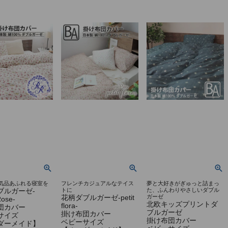
気品あふれる寝室を
フレンチカジュアルなテイス
夢と大好きがぎゅっと詰まっ
ブルガーゼ-
トに
た、ふんわりやさしいダブル
花柄ダブルガーゼ-petit
ガーゼ
Rose-
北欧キッズプリントダ
flora-
団カバー
ブルガーゼ
掛け布団カバー
サイズ
掛け布団カバー
ベビーサイズ
ダーメイド】