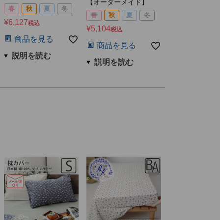
【オーダーメイド】
春
秋
夏
冬
春
秋
夏
冬
¥
6,127
税込
¥
5,104
税込
商品を見る
商品を見る