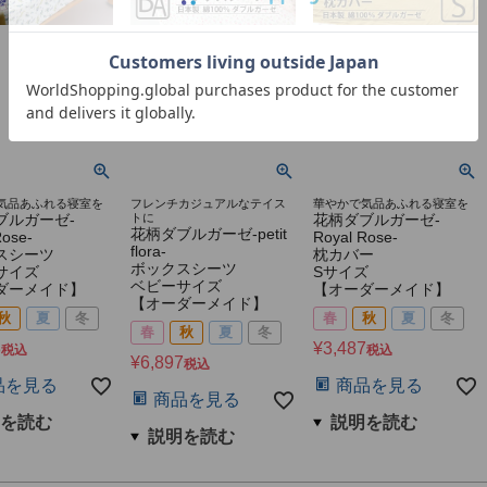
気品あふれる寝室を
フレンチカジュアルなテイス
華やかで気品あふれる寝室を
ブルガーゼ-
トに
花柄ダブルガーゼ-
花柄ダブルガーゼ-petit
Rose-
Royal Rose-
flora-
スシーツ
枕カバー
ボックスシーツ
サイズ
Sサイズ
ベビーサイズ
ダーメイド】
【オーダーメイド】
【オーダーメイド】
秋
夏
冬
春
秋
夏
冬
春
秋
夏
冬
3
¥
3,487
税込
税込
¥
6,897
税込
品を見る
商品を見る
商品を見る