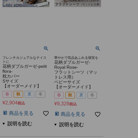
フレンチカジュアルなテイス
華やかで気品あふれる寝室を
トに
花柄ダブルガーゼ-
花柄ダブルガーゼ-petit
Royal Rose-
flora-
フラットシーツ（マッ
枕カバー
トレス用）
Sサイズ
ベビーサイズ
【オーダーメイド】
【オーダーメイド】
春
秋
夏
冬
春
秋
夏
冬
¥
2,904
税込
¥
9,328
税込
商品を見る
商品を見る