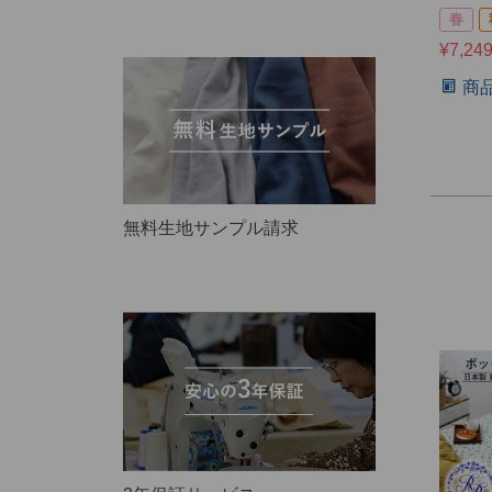
春
¥
7,24
商
無料生地サンプル請求