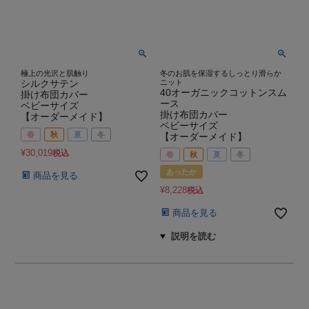
極上の光沢と肌触り
冬のお肌を保湿するしっとり滑らか
シルクサテン
ニット
40オーガニックコットンスム
掛け布団カバー
ース
ベビーサイズ
掛け布団カバー
【オーダーメイド】
ベビーサイズ
春
秋
夏
冬
【オーダーメイド】
¥
30,019
税込
春
秋
夏
冬
あったか
商品を見る
¥
8,228
税込
商品を見る