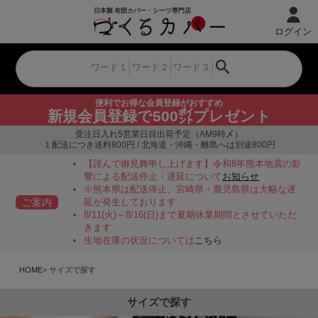
ログイン
便利でお得な会員登録がおすすめ
新規会員登録で500㌽プレゼント
受注日入れ5営業日目出荷予定（AM9時〆）
１配送につき送料800円 / 北海道・沖縄・離島へは別途800円
【謹んで御見舞申し上げます】令和8年熊本地震の影
響による配送停止・遅延について
お知らせ
※熊本県は配送停止、宮崎県・鹿児島県は大幅な遅
ご案内
延が発生しております
8/11(火)～8/16(日)まで夏期休業期間とさせていただ
きます
生地在庫の状況については
こちら
HOME
サイズで探す
サイズで探す