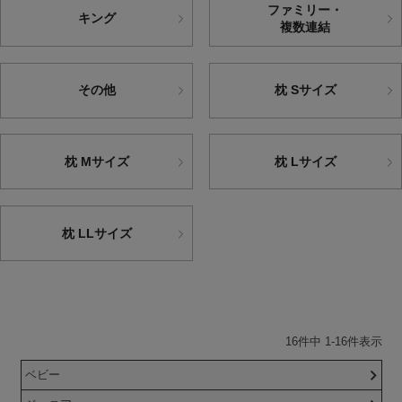
ファミリー・
キング
複数連結
その他
枕 Sサイズ
枕 Mサイズ
枕 Lサイズ
枕 LLサイズ
16
件中
1
-
16
件表示
ベビー