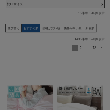
枕LLサイズ
16
件中
1
-
16
件表示
並び替え
おすすめ順
価格が安い順
価格が高い順
新着順
1436
件中
1
-
20
件表示
1
2
…
72