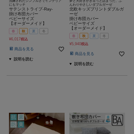
洗練されたシンプルさでインテリア
夢と大好きがぎゅっと詰まった、ふ
にもマッチ
んわりやさしいダブルガーゼ
サテンストライプ-Ray-
北欧キッズプリントダブルガ
掛け布団カバー
ーゼ
ベビーサイズ
掛け布団カバー
【オーダーメイド】
ベビーサイズ
【オーダーメイド】
春
秋
夏
冬
春
秋
夏
冬
¥
6,017
税込
¥
5,940
税込
商品を見る
商品を見る