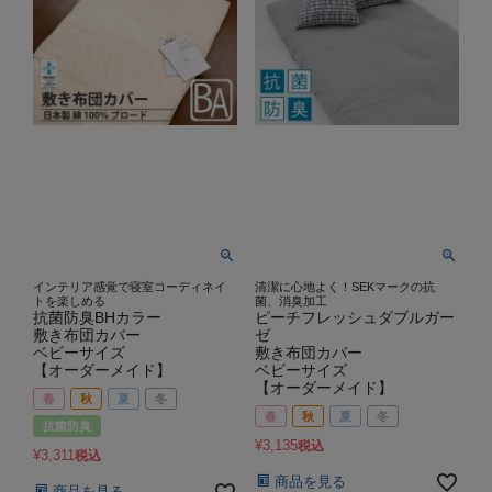
インテリア感覚で寝室コーディネイ
清潔に心地よく！SEKマークの抗
トを楽しめる
菌、消臭加工
抗菌防臭BHカラー
ピーチフレッシュダブルガー
敷き布団カバー
ゼ
ベビーサイズ
敷き布団カバー
【オーダーメイド】
ベビーサイズ
【オーダーメイド】
春
秋
夏
冬
春
秋
夏
冬
抗菌防臭
¥
3,135
税込
¥
3,311
税込
商品を見る
商品を見る