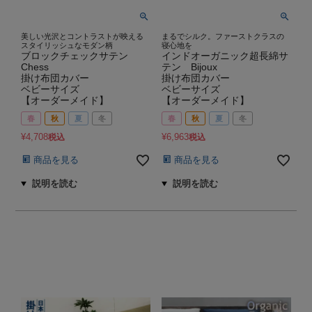
美しい光沢とコントラストが映える
まるでシルク。ファーストクラスの
スタイリッシュなモダン柄
寝心地を
ブロックチェックサテン
インドオーガニック超長綿サ
Chess
テン Bijoux
掛け布団カバー
掛け布団カバー
ベビーサイズ
ベビーサイズ
【オーダーメイド】
【オーダーメイド】
春
秋
夏
冬
春
秋
夏
冬
¥
4,708
¥
6,963
税込
税込
商品を見る
商品を見る