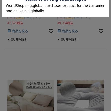
掛け布団カバー
掛け布団カバー
ベビーサイズ
ベビーサイズ
【オーダーメイド】
【オーダーメイド】
春
秋
夏
冬
春
秋
夏
冬
¥
7,579
¥
9,064
税込
税込
商品を見る
商品を見る