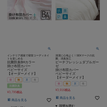
インテリア感覚で寝室コーディネイ
清潔に心地よく！SEKマークの抗
トを楽しめる
菌、消臭加工
抗菌防臭BHカラー
ピーチフレッシュダブルガー
掛け布団カバー
ゼ
ベビーサイズ
掛け布団カバー
【オーダーメイド】
ベビーサイズ
【オーダーメイド】
春
秋
夏
冬
春
秋
夏
冬
抗菌防臭
¥
3,916
税込
¥
3,795
税込
商品を見る
商品を見る