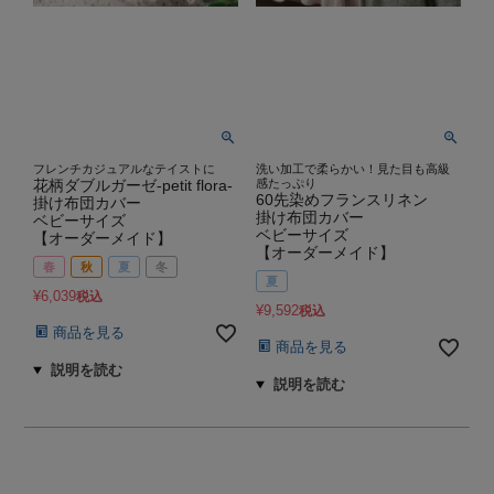
フレンチカジュアルなテイストに
洗い加工で柔らかい！見た目も高級
花柄ダブルガーゼ-petit flora-
感たっぷり
60先染めフランスリネン
掛け布団カバー
掛け布団カバー
ベビーサイズ
ベビーサイズ
【オーダーメイド】
【オーダーメイド】
春
秋
夏
冬
夏
¥
6,039
税込
¥
9,592
税込
商品を見る
商品を見る