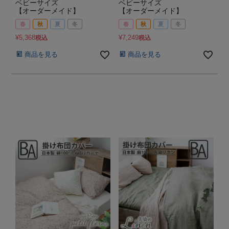
ベビーサイズ
ベビーサイズ
【オーダーメイド】
【オーダーメイド】
春
秋
夏
冬
春
秋
夏
冬
¥
5,368
¥
7,249
税込
税込
商品を見る
商品を見る