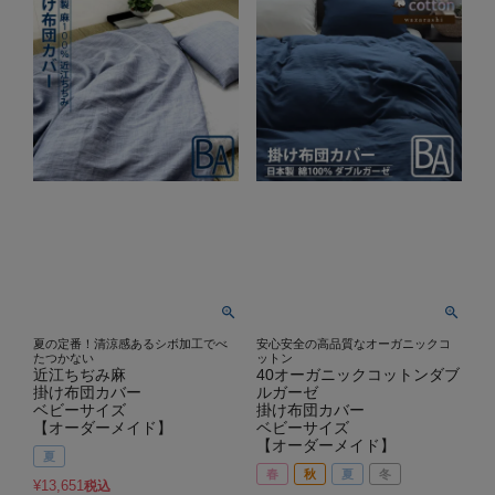
夏の定番！清涼感あるシボ加工でべ
安心安全の高品質なオーガニックコ
たつかない
ットン
近江ちぢみ麻
40オーガニックコットンダブ
掛け布団カバー
ルガーゼ
ベビーサイズ
掛け布団カバー
【オーダーメイド】
ベビーサイズ
【オーダーメイド】
夏
春
秋
夏
冬
¥
13,651
税込