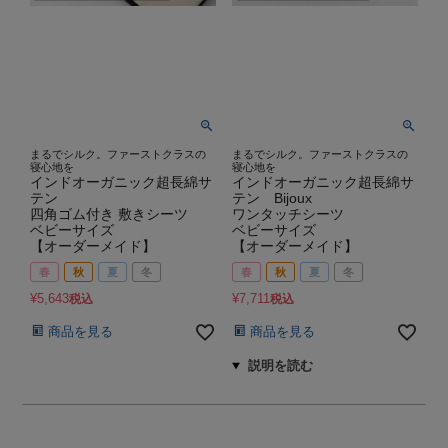
まるでシルク。ファーストクラスの
まるでシルク。ファーストクラスの
寝心地を
寝心地を
インドオーガニック超長綿サ
インドオーガニック超長綿サ
テン
テン Bijoux
四角ゴム付き 敷きシーツ
ワンタッチシーツ
ベビーサイズ
ベビーサイズ
【オーダーメイド】
【オーダーメイド】
春
秋
夏
冬
春
秋
夏
冬
¥
5,643
¥
7,711
税込
税込
商品を見る
商品を見る