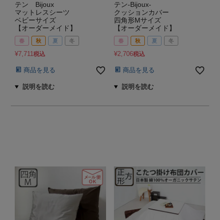
テン Bijoux
テン-Bijoux-
マットレスシーツ
クッションカバー
ベビーサイズ
四角形Mサイズ
【オーダーメイド】
【オーダーメイド】
春
秋
夏
冬
春
秋
夏
冬
¥
7,711
¥
2,706
税込
税込
商品を見る
商品を見る