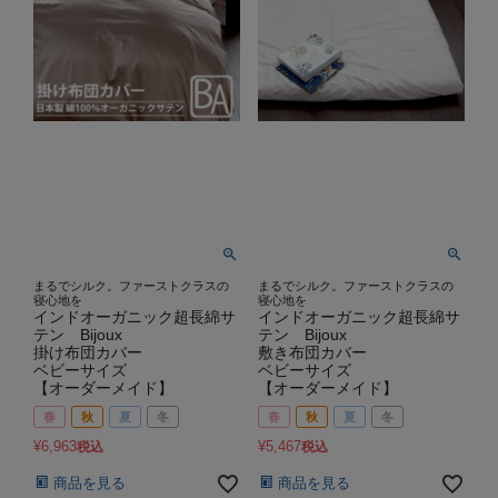
まるでシルク。ファーストクラスの
まるでシルク。ファーストクラスの
寝心地を
寝心地を
インドオーガニック超長綿サ
インドオーガニック超長綿サ
テン Bijoux
テン Bijoux
掛け布団カバー
敷き布団カバー
ベビーサイズ
ベビーサイズ
【オーダーメイド】
【オーダーメイド】
春
秋
夏
冬
春
秋
夏
冬
¥
6,963
¥
5,467
税込
税込
商品を見る
商品を見る