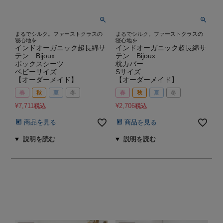
まるでシルク。ファーストクラスの
まるでシルク。ファーストクラスの
寝心地を
寝心地を
インドオーガニック超長綿サ
インドオーガニック超長綿サ
テン Bijoux
テン Bijoux
ボックスシーツ
枕カバー
ベビーサイズ
Sサイズ
【オーダーメイド】
【オーダーメイド】
春
秋
夏
冬
春
秋
夏
冬
¥
7,711
¥
2,706
税込
税込
商品を見る
商品を見る