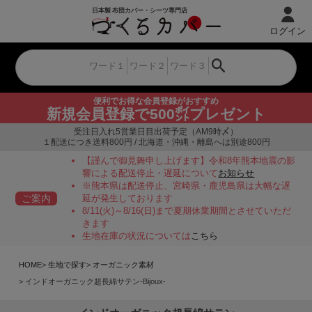
ログイン
便利でお得な会員登録がおすすめ
新規会員登録で500㌽プレゼント
受注日入れ5営業日目出荷予定（AM9時〆）
１配送につき送料800円 / 北海道・沖縄・離島へは別途800円
【謹んで御見舞申し上げます】令和8年熊本地震の影
響による配送停止・遅延について
お知らせ
※熊本県は配送停止、宮崎県・鹿児島県は大幅な遅
ご案内
延が発生しております
8/11(火)～8/16(日)まで夏期休業期間とさせていただ
きます
生地在庫の状況については
こちら
HOME
生地で探す
オーガニック素材
インドオーガニック超長綿サテン-Bijoux-