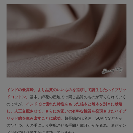
インドの最高峰、より品質のいいものを追求して誕生したハイブリッ
ドコットン。
基本、綿花の産地では同じ品質のものが育てられていく
のですが、
インドでは優れた特性をもった雄木と雌木を別々に栽培
し、人工交配させて、さらにお互いの有料な性質を発現させたハイブ
リッド綿を生み出すことに成功。
超長綿の代名詞、SUVINなどもそ
のひとつ。人の手により交配させる手間と歳月がかかる為、まだイン
ド以外では商業生産に成功していません。