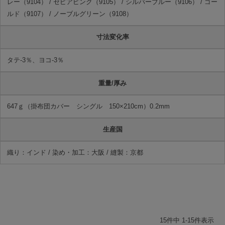
レー（9104） / セピアピンク（9105） / シルバーブルー（9106） / ゴー
ルド（9107） / ノーブルグリーン（9108）
寸法変化率
タテ-3％、ヨコ-3％
重量/厚み
647ｇ（掛布団カバー シングル 150×210cm）0.2mm
生産国
織り：インド / 染め・加工：大阪 / 縫製：京都
15
件中
1
-
15
件表示