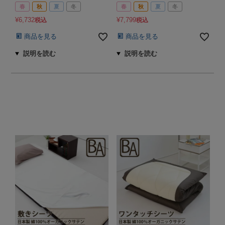
春
秋
夏
冬
春
秋
夏
冬
¥
6,732
¥
7,799
税込
税込
商品を見る
商品を見る