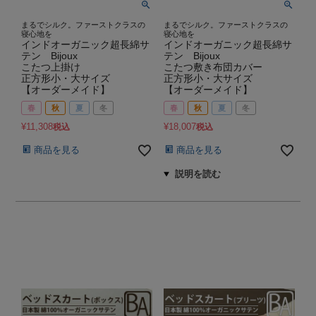
まるでシルク。ファーストクラスの
まるでシルク。ファーストクラスの
寝心地を
寝心地を
インドオーガニック超長綿サ
インドオーガニック超長綿サ
テン Bijoux
テン Bijoux
こたつ上掛け
こたつ敷き布団カバー
正方形小・大サイズ
正方形小・大サイズ
【オーダーメイド】
【オーダーメイド】
春
秋
夏
冬
春
秋
夏
冬
¥
11,308
¥
18,007
税込
税込
商品を見る
商品を見る