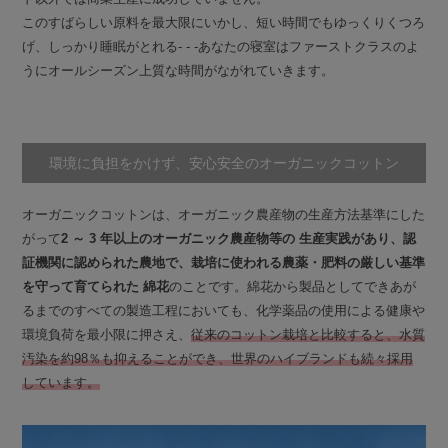
このすばらしい原料を最大限にいかし、短い時間でもゆっくりくつろ
げ、しっかり睡眠がとれる- - -あなたの寝室はファーストクラスのよ
うにオールシーズン上質な時間がながれていきます。
環境に負担をかけず、安心安全のオーガニックコットン
オーガニックコットンは、オーガニック農産物の生産方法基準にした
がって
2 ～ 3 年以上のオーガニック農産物等の 生産実践があり、認
証機関に認められた農地で、栽培に使われる農薬・肥料の厳しい基準
を守って育てられた 綿花
のことです。綿花から製品としてできあが
るまでのすべての製造工程においても、化学薬品の使用による健康や
環境負荷を最小限に押さえ、
従来のコットン栽培と比較すると、水質
汚染を約98％も抑えることができ、世界のハイブランドも続々採用
しています。