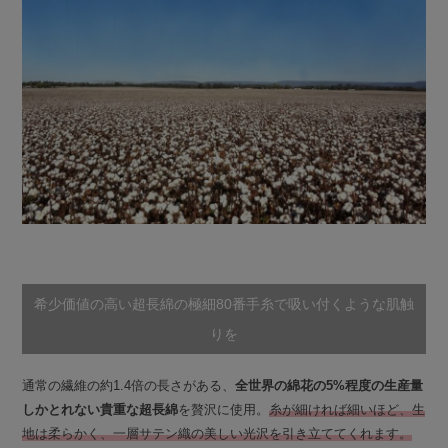
希少価値の高い超長綿の極細80番手糸で吸い付くような肌触
りを
通常の繊維の約1.4倍の長さがある、
全世界の綿花の5%程度の生産量
しかとれない貴重な超長綿
を贅沢に使用。
糸が細ければ細いほど、生
地は柔らかく、一層サテン織の美しい光沢を引き立ててくれます。