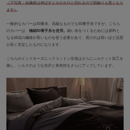
（下写真：短繊維は伸ばすとホロホロと切れるので肌触りも悪くなり
ます）
一般的なカバーは40番糸、高級なものでも60番手糸ですが、こちら
のカバーは、
極細80番手糸を使用。
細い糸をつくるためには原料と
なる綿花の繊維が長いものを使う必要があり、長ければ長いほど品質
が高く安定したものになります。
こちらのインドオーガニックコットン生地はさらにシルケット加工を
施し、シルクのような光沢と発色性をさらにアップしています。