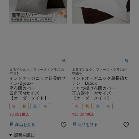
まるでシルク。ファーストクラスの
まるでシルク。ファーストクラスの
空間を
空間を
インドオーガニック超長綿サ
インドオーガニック超長綿サ
テン-Bijoux-
テン Bijoux
座布団カバー
こたつ掛け布団カバー
四角形Mサイズ
正方形小・大サイズ
【オーダーメイド】
【オーダーメイド】
春
秋
夏
冬
春
秋
夏
冬
¥
3,091
¥
18,007
税込
税込
商品を見る
商品を見る