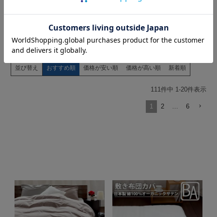
ベッドスカート
デュベカバー
15
件中
1
-
15
件表示
並び替え
おすすめ順
価格が安い順
価格が高い順
新着順
111
件中
1
-
20
件表示
1
2
…
6