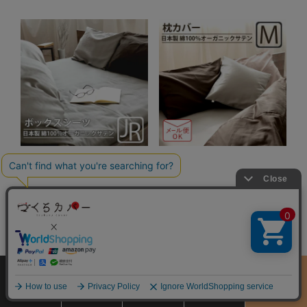
まるでシルク。ファーストクラスの
まるでシルク。ファーストクラスの
寝心地を
寝心地を
インドオーガニック超長綿サ
インドオーガニック超長綿サ
テン Bijoux
テン Bijoux
ボックスシーツ
枕カバー
サイズ
商品をさがす
お買物ガイド
カート
季節のおすすめ
から選ぶ
ジュニア・セミシングルサイ
Mサイズ