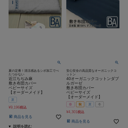
夏の定番！清涼感あるシボ加工でべ
安心安全の高品質なオーガニックコ
たつかない
ットン
近江ちぢみ麻
40オーガニックコットンダブ
敷き布団カバー
ルガーゼ
ベビーサイズ
敷き布団カバー
【オーダーメイド】
ベビーサイズ
【オーダーメイド】
夏
春
秋
夏
冬
¥
9,196
税込
¥
4,301
税込
商品を見る
商品を見る