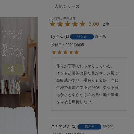
人気シリーズ
5.00
2
ky
1
静岡県
購入者
投稿日
2021/08/05
作りが丁寧でしっかりしている。

インド超長綿は見た目がサテン風で
高級感があり、手触りも良好。同じ
生地で追加注文予定だが、更なる滑
らかさと柔らかさのある生地の追求
を今後も期待したい。
ことて
1
非公開
購入者