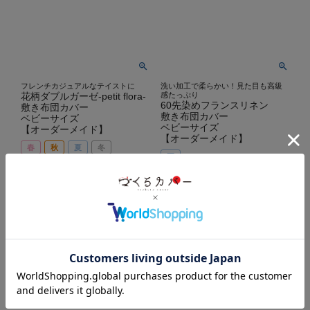
フレンチカジュアルなテイストに
洗い加工で柔らかい！見た目も高級
花柄ダブルガーゼ-petit flora-
感たっぷり
60先染めフランスリネン
敷き布団カバー
敷き布団カバー
ベビーサイズ
ベビーサイズ
【オーダーメイド】
【オーダーメイド】
春
秋
夏
冬
夏
¥
5,104
税込
¥
6,666
税込
商品を見る
商品を見る