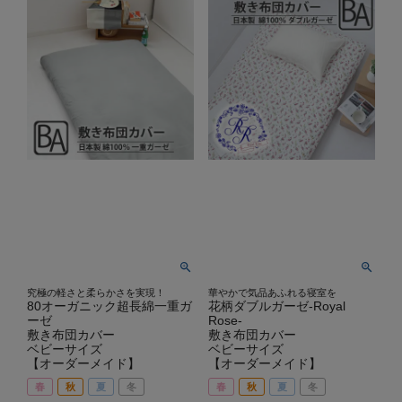
究極の軽さと柔らかさを実現！
華やかで気品あふれる寝室を
80オーガニック超長綿一重ガ
花柄ダブルガーゼ-Royal
ーゼ
Rose-
敷き布団カバー
敷き布団カバー
ベビーサイズ
ベビーサイズ
【オーダーメイド】
【オーダーメイド】
春
秋
夏
冬
春
秋
夏
冬