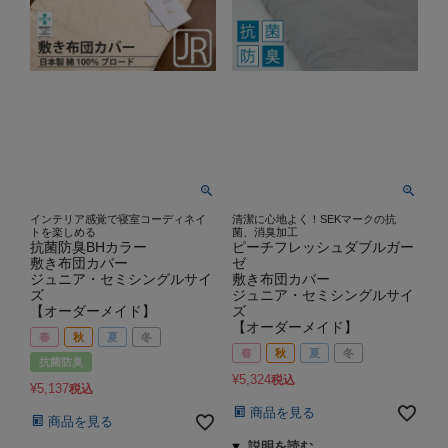
インテリア感覚で寝室コーディネイ
清潔に心地よく！SEKマークの抗
トを楽しめる
菌、消臭加工
抗菌防臭BHカラー
ピーチフレッシュダブルガー
敷き布団カバー
ゼ
ジュニア・セミシングルサイ
敷き布団カバー
ズ
ジュニア・セミシングルサイ
【オーダーメイド】
ズ
【オーダーメイド】
春
秋
夏
冬
春
秋
夏
冬
抗菌防臭
¥
5,324
税込
¥
5,137
税込
商品を見る
商品を見る