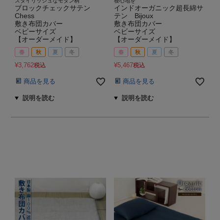
スタイリッシュなモダン柄
寝心地を
ブロックチェックサテン
インドオーガニック超長綿サ
Chess
テン Bijoux
敷き布団カバー
敷き布団カバー
ベビーサイズ
ベビーサイズ
【オーダーメイド】
【オーダーメイド】
春
秋
夏
冬
春
秋
夏
冬
¥
3,762
¥
5,467
税込
税込
商品を見る
商品を見る