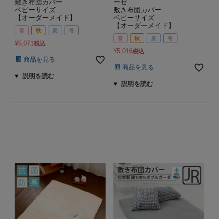
敷き布団カバー
ーゼ
ベビーサイズ
敷き布団カバー
【オーダーメイド】
ベビーサイズ
【オーダーメイド】
春
秋
夏
冬
春
秋
夏
冬
¥
5,071
税込
¥
5,016
税込
商品を見る
商品を見る