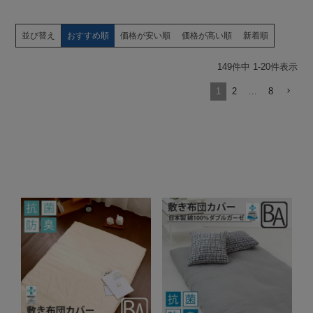
並び替え
おすすめ順
価格が安い順
価格が高い順
新着順
149
件中
1
-
20
件表示
1
2
…
8