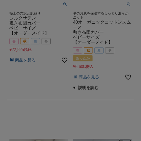
極上の光沢と肌触り
冬のお肌を保湿するしっとり滑らか
シルクサテン
ニット
40オーガニックコットンスム
敷き布団カバー
ース
ベビーサイズ
敷き布団カバー
【オーダーメイド】
ベビーサイズ
春
秋
夏
冬
【オーダーメイド】
¥
22,825
税込
春
秋
夏
冬
あったか
商品を見る
¥
6,600
税込
商品を見る