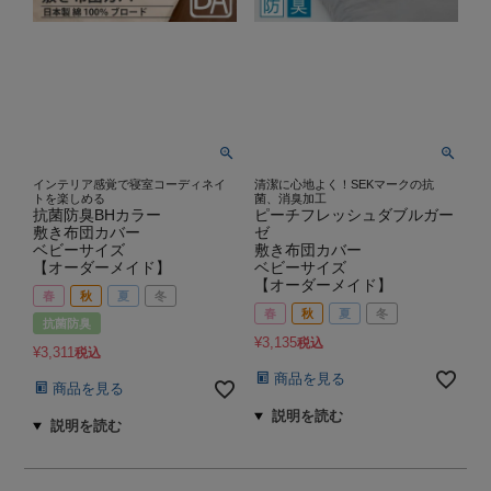
インテリア感覚で寝室コーディネイ
清潔に心地よく！SEKマークの抗
トを楽しめる
菌、消臭加工
抗菌防臭BHカラー
ピーチフレッシュダブルガー
敷き布団カバー
ゼ
ベビーサイズ
敷き布団カバー
【オーダーメイド】
ベビーサイズ
【オーダーメイド】
春
秋
夏
冬
春
秋
夏
冬
抗菌防臭
¥
3,135
税込
¥
3,311
税込
商品を見る
商品を見る