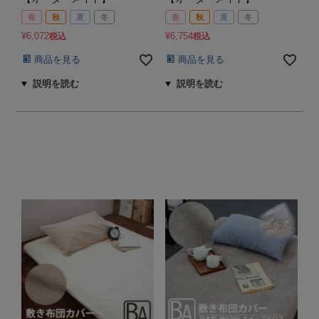
春
秋
夏
冬
春
秋
夏
冬
¥
6,072
¥
6,754
税込
税込
商品を見る
商品を見る