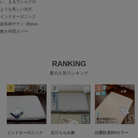
い、まるでシルクの
ような美しい光沢。
インドオーガニック
超長綿サテン -Bijoux-
敷き布団カバー
RANKING
夏の人気ランキング
インドオーガニック
近江ちぢみ麻
抗菌防臭BHカラー