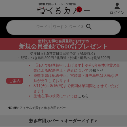
ログイン
便利でお得な会員登録がおすすめ
新規会員登録で500㌽プレゼント
受注日入れ5営業日目出荷予定（AM9時〆）
１配送につき送料800円 / 北海道・沖縄・離島へは別途800円
【謹んで御見舞申し上げます】令和8年熊本地震の影
響による配送停止・遅延について
お知らせ
※熊本県は配送停止、宮崎県・鹿児島県は大幅な遅
ご案内
延が発生しております
8/11(火)～8/16(日)まで夏期休業期間とさせていただ
きます
生地在庫の状況については
こちら
HOME
アイテムで探す
敷き布団カバー
敷き布団カバー ＜オーダーメイド＞