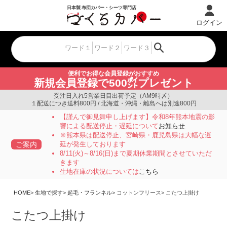
ログイン
便利でお得な会員登録がおすすめ
新規会員登録で500㌽プレゼント
受注日入れ5営業日目出荷予定（AM9時〆）
１配送につき送料800円 / 北海道・沖縄・離島へは別途800円
【謹んで御見舞申し上げます】令和8年熊本地震の影
響による配送停止・遅延について
お知らせ
※熊本県は配送停止、宮崎県・鹿児島県は大幅な遅
ご案内
延が発生しております
8/11(火)～8/16(日)まで夏期休業期間とさせていただ
きます
生地在庫の状況については
こちら
HOME
生地で探す
起毛・フランネル
コットンフリース
こたつ上掛け
こたつ上掛け