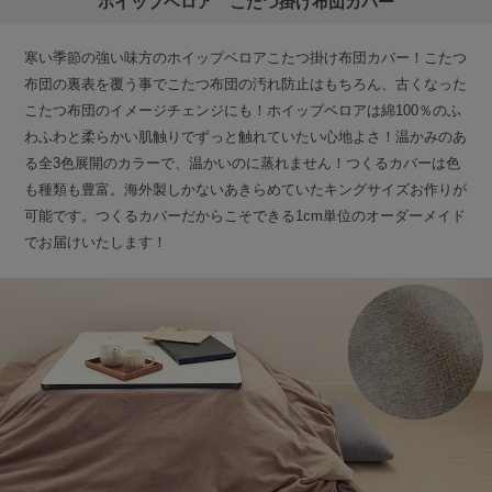
ホイップベロア こたつ掛け布団カバー
寒い季節の強い味方のホイップベロアこたつ掛け布団カバー！こたつ
布団の裏表を覆う事でこたつ布団の汚れ防止はもちろん、古くなった
こたつ布団のイメージチェンジにも！ホイップベロアは綿100％のふ
わふわと柔らかい肌触りでずっと触れていたい心地よさ！温かみのあ
る全3色展開のカラーで、温かいのに蒸れません！つくるカバーは色
も種類も豊富。海外製しかないあきらめていたキングサイズお作りが
可能です。つくるカバーだからこそできる1cm単位のオーダーメイド
でお届けいたします！