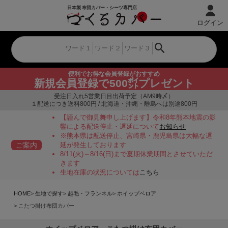
ログイン
便利でお得な会員登録がおすすめ
新規会員登録で500㌽プレゼント
受注日入れ5営業日目出荷予定（AM9時〆）
１配送につき送料800円 / 北海道・沖縄・離島へは別途800円
【謹んで御見舞申し上げます】令和8年熊本地震の影
響による配送停止・遅延について
お知らせ
※熊本県は配送停止、宮崎県・鹿児島県は大幅な遅
ご案内
延が発生しております
8/11(火)～8/16(日)まで夏期休業期間とさせていただ
きます
生地在庫の状況については
こちら
HOME
生地で探す
起毛・フランネル
ホイップベロア
こたつ掛け布団カバー