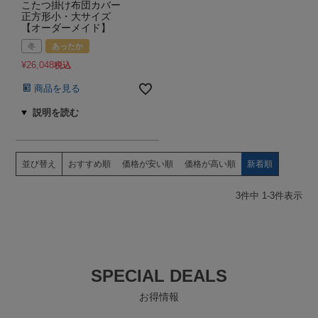
こたつ掛け布団カバー
正方形小・大サイズ
【オーダーメイド】
冬
あったか
¥
26,048
税込
商品を見る
並び替え
おすすめ順
価格が安い順
価格が高い順
新着順
3
件中
1
-
3
件表示
SPECIAL DEALS
お得情報