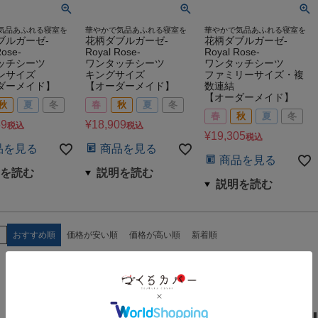
気品あふれる寝室を
華やかで気品あふれる寝室を
華やかで気品あふれる寝室を
ブルガーゼ-
花柄ダブルガーゼ-
花柄ダブルガーゼ-
Rose-
Royal Rose-
Royal Rose-
ッチシーツ
ワンタッチシーツ
ワンタッチシーツ
ンサイズ
キングサイズ
ファミリーサイズ・複
ダーメイド】
【オーダーメイド】
数連結
【オーダーメイド】
秋
夏
冬
春
秋
夏
冬
春
秋
夏
冬
59
¥
18,909
税込
税込
¥
19,305
税込
品を見る
商品を見る
商品を見る
え
おすすめ順
価格が安い順
価格が高い順
新着順