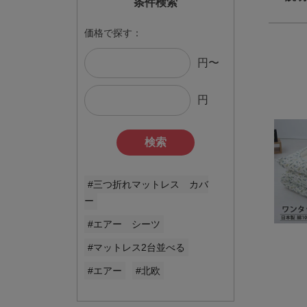
条件検索
価格で探す：
円〜
円
検索
#三つ折れマットレス カバ
ー
#エアー シーツ
#マットレス2台並べる
#エアー
#北欧