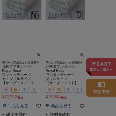
華やかで気品あふれる寝室を
華やかで気品あふれる寝室を
花柄ダブルガーゼ-
花柄ダブルガーゼ-
Royal Rose-
Royal Rose-
ワンタッチシーツ
ワンタッチシーツ
セミダブルサイズ
ダブルサイズ
【オーダーメイド】
【オーダーメイド】
春
秋
夏
冬
春
秋
夏
冬
¥
12,782
¥
15,004
税込
税込
商品を見る
商品を見る