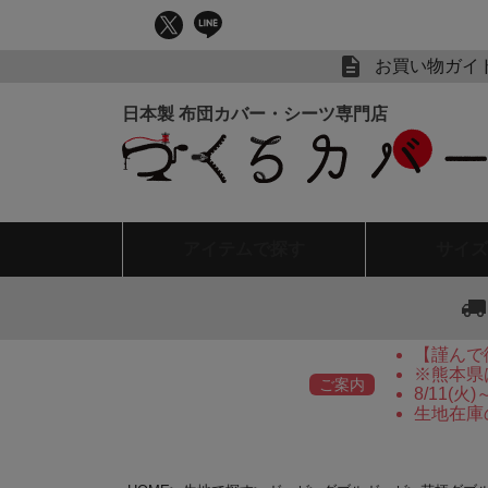
お買い物ガイ
アイテム
で探す
サイズ
【謹んで
※熊本県
ご案内
8/11(
生地在庫