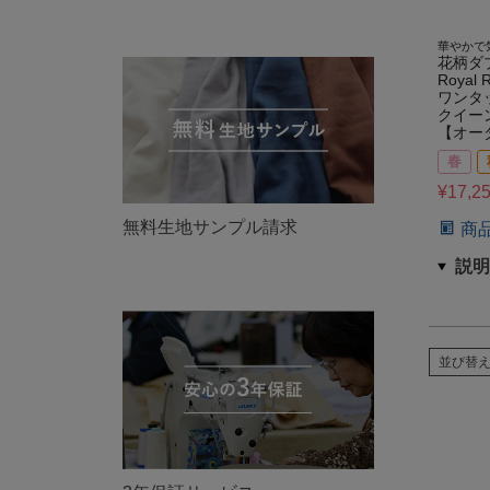
華やかで
花柄ダ
Royal 
ワンタ
クイー
【オー
春
¥
17,2
無料生地サンプル請求
商
並び替