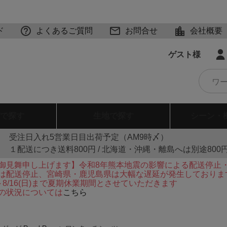
ド
よくあるご質問
お問合せ
会社概要
ゲスト様
で探す
生地
で探す
シーン・
受注日入れ5営業日目出荷予定（AM9時〆）
１配送につき送料800円 / 北海道・沖縄・離島へは別途800
御見舞申し上げます】令和8年熊本地震の影響による配送停止
は配送停止、宮崎県・鹿児島県は大幅な遅延が発生しておりま
火)～8/16(日)まで夏期休業期間とさせていただきます
の状況については
こちら