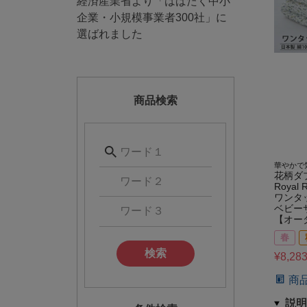
経済産業省より「はばたく中小
企業・小規模事業者300社」に
選ばれました
商品検索
華やかで
花柄ダ
Royal 
ワンタ
ベビー
【オー
春
検索
¥
8,28
商