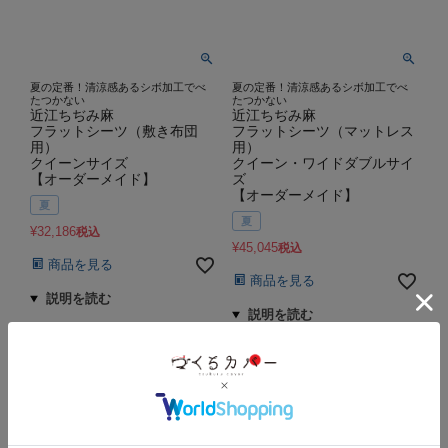
夏の定番！清涼感あるシボ加工でべ
夏の定番！清涼感あるシボ加工でべ
たつかない
たつかない
近江ちぢみ麻
近江ちぢみ麻
フラットシーツ（敷き布団
フラットシーツ（マットレス
用）
用）
クイーンサイズ
クイーン・ワイドダブルサイ
【オーダーメイド】
ズ
【オーダーメイド】
夏
夏
¥
32,186
税込
¥
45,045
税込
商品を見る
商品を見る