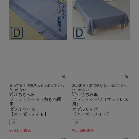
夏の定番！清涼感あるシボ加工でべ
夏の定番！清涼感あるシボ加工でべ
たつかない
たつかない
近江ちぢみ麻
近江ちぢみ麻
フラットシーツ（敷き布団
フラットシーツ（マットレス
用）
用）
ダブルサイズ
ダブルサイズ
【オーダーメイド】
【オーダーメイド】
夏
夏
¥
29,073
¥
36,696
税込
税込