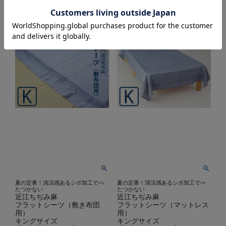
夏の定番！清涼感あるシボ加工でべ
夏の定番！清涼感あるシボ加工でべ
たつかない
たつかない
近江ちぢみ麻
近江ちぢみ麻
フラットシーツ（敷き布団
フラットシーツ（マットレス
用）
用）
キングサイズ
キングサイズ