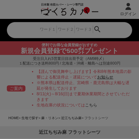
ログイン
便利でお得な会員登録がおすすめ
新規会員登録で500㌽プレゼント
受注日入れ5営業日目出荷予定（AM9時〆）
１配送につき送料800円 / 北海道・沖縄・離島へは別途800円
【謹んで御見舞申し上げます】令和8年熊本地震の影
響による配送停止・遅延について
お知らせ
※熊本県は配送停止、宮崎県・鹿児島県は大幅な遅
ご案内
延が発生しております
8/11(火)～8/16(日)まで夏期休業期間とさせていただ
きます
生地在庫の状況については
こちら
HOME
生地で探す
麻・リネン
近江ちぢみ麻
フラットシーツ
近江ちぢみ麻 フラットシーツ