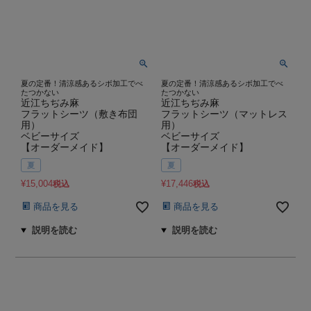
夏の定番！清涼感あるシボ加工でべ
夏の定番！清涼感あるシボ加工でべ
たつかない
たつかない
近江ちぢみ麻
近江ちぢみ麻
フラットシーツ（敷き布団
フラットシーツ（マットレス
用）
用）
ベビーサイズ
ベビーサイズ
【オーダーメイド】
【オーダーメイド】
夏
夏
¥
15,004
¥
17,446
税込
税込
商品を見る
商品を見る