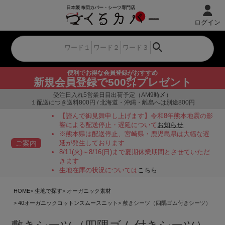
ログイン
便利でお得な会員登録がおすすめ
新規会員登録で500㌽プレゼント
受注日入れ5営業日目出荷予定（AM9時〆）
１配送につき送料800円 / 北海道・沖縄・離島へは別途800円
【謹んで御見舞申し上げます】令和8年熊本地震の影
響による配送停止・遅延について
お知らせ
※熊本県は配送停止、宮崎県・鹿児島県は大幅な遅
ご案内
延が発生しております
8/11(火)～8/16(日)まで夏期休業期間とさせていただ
きます
生地在庫の状況については
こちら
HOME
生地で探す
オーガニック素材
40オーガニックコットンスムースニット
敷きシーツ（四隅ゴム付きシーツ）