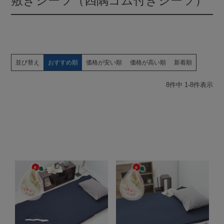
敷きシーツ（四隅ゴム付きシーツ）
並び替え
おすすめ順
価格が安い順
価格が高い順
新着順
8
件中
1
-
8
件表示