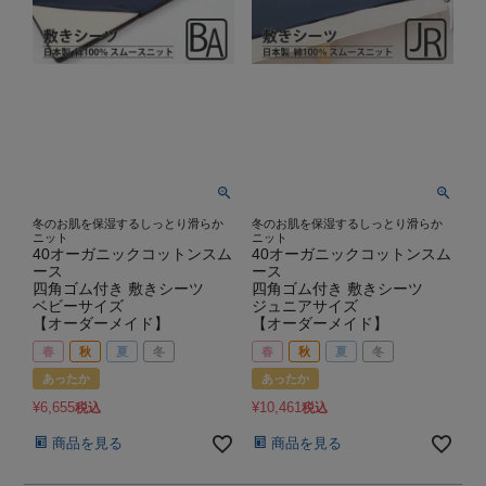
冬のお肌を保湿するしっとり滑らか
冬のお肌を保湿するしっとり滑らか
ニット
ニット
40オーガニックコットンスム
40オーガニックコットンスム
ース
ース
四角ゴム付き 敷きシーツ
四角ゴム付き 敷きシーツ
ベビーサイズ
ジュニアサイズ
【オーダーメイド】
【オーダーメイド】
春
秋
夏
冬
春
秋
夏
冬
あったか
あったか
¥
6,655
¥
10,461
税込
税込
商品を見る
商品を見る