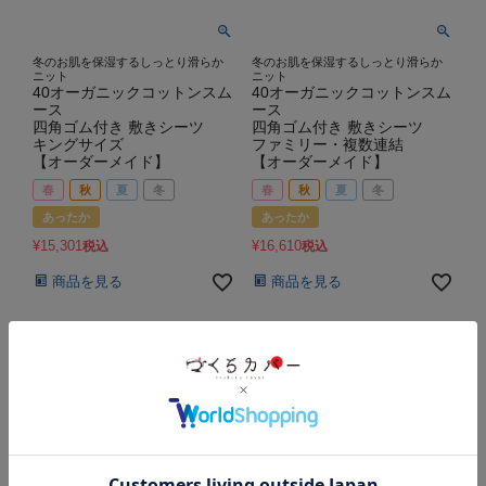
冬のお肌を保湿するしっとり滑らか
冬のお肌を保湿するしっとり滑らか
ニット
ニット
40オーガニックコットンスム
40オーガニックコットンスム
ース
ース
四角ゴム付き 敷きシーツ
四角ゴム付き 敷きシーツ
キングサイズ
ファミリー・複数連結
【オーダーメイド】
【オーダーメイド】
春
秋
夏
冬
春
秋
夏
冬
あったか
あったか
¥
15,301
¥
16,610
税込
税込
商品を見る
商品を見る
並び替え
おすすめ順
価格が安い順
価格が高い順
新着順
8
件中
1
-
8
件表示