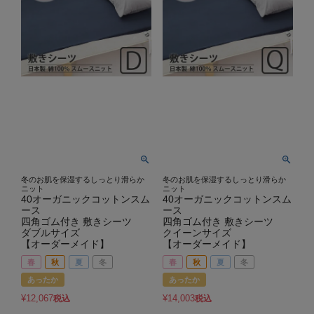
冬のお肌を保湿するしっとり滑らか
冬のお肌を保湿するしっとり滑らか
ニット
ニット
40オーガニックコットンスム
40オーガニックコットンスム
ース
ース
四角ゴム付き 敷きシーツ
四角ゴム付き 敷きシーツ
ダブルサイズ
クイーンサイズ
【オーダーメイド】
【オーダーメイド】
春
秋
夏
冬
春
秋
夏
冬
あったか
あったか
¥
12,067
¥
14,003
税込
税込