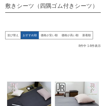
敷きシーツ（四隅ゴム付きシーツ）
並び替え
おすすめ順
価格が安い順
価格が高い順
新着順
8
件中
1
-
8
件表示