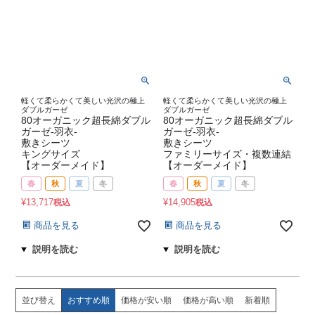
軽くて柔らかくて美しい光沢の極上
軽くて柔らかくて美しい光沢の極上
ダブルガーゼ
ダブルガーゼ
80オーガニック超長綿ダブル
80オーガニック超長綿ダブル
ガーゼ-羽衣-
ガーゼ-羽衣-
敷きシーツ
敷きシーツ
キングサイズ
ファミリーサイズ・複数連結
【オーダーメイド】
【オーダーメイド】
春
秋
夏
冬
春
秋
夏
冬
¥
13,717
¥
14,905
税込
税込
商品を見る
商品を見る
並び替え
おすすめ順
価格が安い順
価格が高い順
新着順