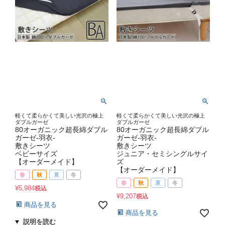
軽くて柔らかくて美しい光沢の極上
軽くて柔らかくて美しい光沢の極上
ダブルガーゼ
ダブルガーゼ
80オーガニック超長綿ダブル
80オーガニック超長綿ダブル
ガーゼ-羽衣-
ガーゼ-羽衣-
敷きシーツ
敷きシーツ
ベビーサイズ
ジュニア・セミシングルサイ
【オーダーメイド】
ズ
【オーダーメイド】
春
秋
夏
冬
春
秋
夏
冬
¥
5,984
税込
¥
9,207
税込
商品を見る
商品を見る