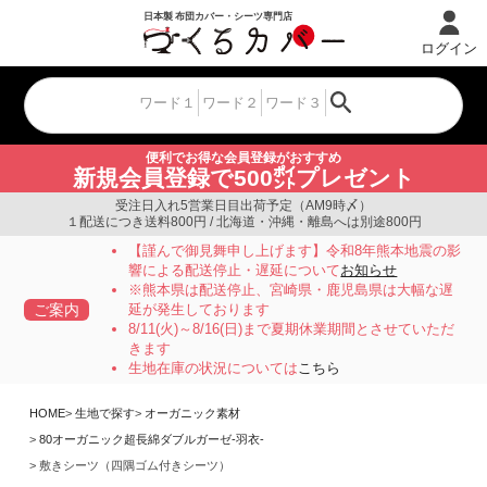
ログイン
便利でお得な会員登録がおすすめ
新規会員登録で500㌽プレゼント
受注日入れ5営業日目出荷予定（AM9時〆）
１配送につき送料800円 / 北海道・沖縄・離島へは別途800円
【謹んで御見舞申し上げます】令和8年熊本地震の影
響による配送停止・遅延について
お知らせ
※熊本県は配送停止、宮崎県・鹿児島県は大幅な遅
ご案内
延が発生しております
8/11(火)～8/16(日)まで夏期休業期間とさせていただ
きます
生地在庫の状況については
こちら
HOME
生地で探す
オーガニック素材
80オーガニック超長綿ダブルガーゼ-羽衣-
敷きシーツ（四隅ゴム付きシーツ）