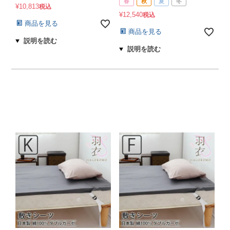
春
秋
夏
冬
¥
10,813
税込
¥
12,540
税込
商品を見る
商品を見る