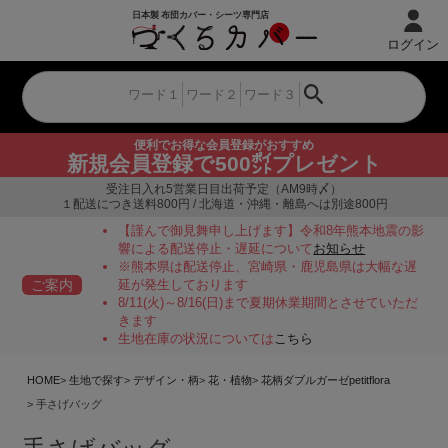
ログイン
便利でお得な会員登録がおすすめ
新規会員登録で500㌽プレゼント
受注日入れ5営業日目出荷予定（AM9時〆）
１配送につき送料800円 / 北海道・沖縄・離島へは別途800円
【謹んで御見舞申し上げます】令和8年熊本地震の影
響による配送停止・遅延について
お知らせ
※熊本県は配送停止、宮崎県・鹿児島県は大幅な遅
ご案内
延が発生しております
8/11(火)～8/16(日)まで夏期休業期間とさせていただ
きます
生地在庫の状況については
こちら
HOME
生地で探す
デザイン・柄
花・植物
花柄ダブルガーゼpetitflora
手さげバッグ