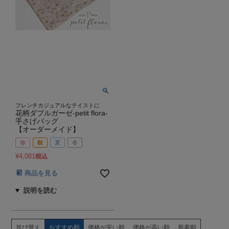
フレンチカジュアルなテイストに
花柄ダブルガーゼ-petit flora-
手さげバッグ
【オーダーメイド】
春
秋
夏
冬
¥
4,081
税込
商品を見る
並び替え
おすすめ順
価格が安い順
価格が高い順
新着順