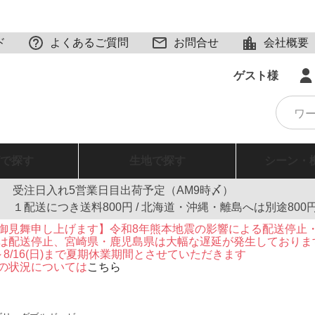
ド
よくあるご質問
お問合せ
会社概要
ゲスト様
で探す
生地
で探す
シーン・
受注日入れ5営業日目出荷予定（AM9時〆）
１配送につき送料800円 / 北海道・沖縄・離島へは別途800
御見舞申し上げます】令和8年熊本地震の影響による配送停止
は配送停止、宮崎県・鹿児島県は大幅な遅延が発生しておりま
火)～8/16(日)まで夏期休業期間とさせていただきます
の状況については
こちら