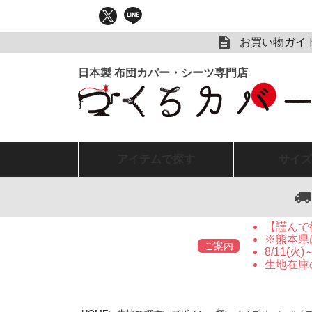
お買い物ガイ
アイテム
で探す
サイズ
【謹んで
※熊本県
ご案内
8/11(
生地在庫