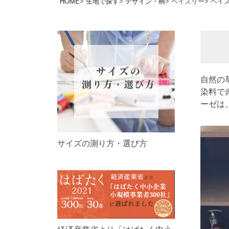
HOME
生地で探す
デザイン・柄
ペイズリー
ペイ
自然の
染料で
ーゼは
サイズの測り方・選び方