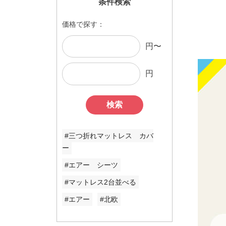
条件検索
価格で探す：
円〜
円
検索
#三つ折れマットレス カバ
ー
#エアー シーツ
#マットレス2台並べる
#エアー
#北欧