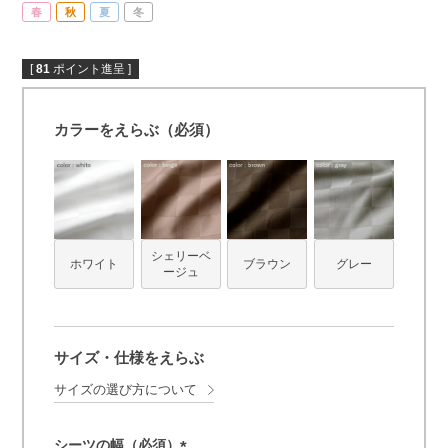
春
秋
夏
冬
[
81
ポイント進呈 ]
カラーをえらぶ（必須）
シェリーベ
ホワイト
ブラウン
グレー
ージュ
サイズ・仕様をえらぶ
サイズの選び方について
シーツの幅（必須）