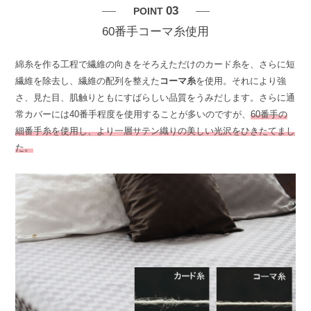
03
POINT
60番手コーマ糸使用
綿糸を作る工程で繊維の向きをそろえただけのカード糸を、さらに短
繊維を除去し、繊維の配列を整えた
コーマ糸
を使用。それにより強
さ、見た目、肌触りともにすばらしい品質をうみだします。さらに通
常カバーには40番手程度を使用することが多いのですが、
60番手の
細番手糸を使用し、より一層サテン織りの美しい光沢をひきたてまし
た。