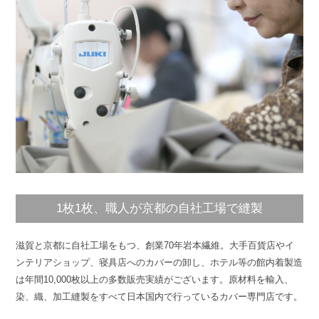
1枚1枚、職人が京都の自社工場で縫製
滋賀と京都に自社工場をもつ、創業70年岩本繊維。大手百貨店やイ
ンテリアショップ、寝具店へのカバーの卸し、ホテル等の館内着製造
は年間10,000枚以上の多数販売実績がございます。原材料を輸入、
染、織、加工縫製をすべて日本国内で行っているカバー専門店です。