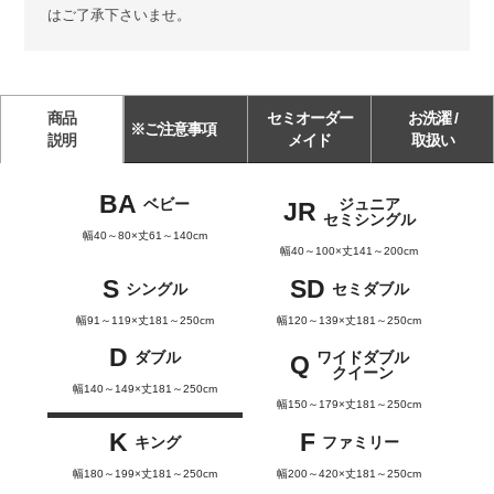
はご了承下さいませ。
商品
セミオーダー
お洗濯 /
※ご注意事項
説明
メイド
取扱い
BA
ベビー
ジュニア
JR
セミシングル
幅40～80×丈61～140cm
幅40～100×丈141～200cm
S
SD
シングル
セミダブル
幅91～119×丈181～250cm
幅120～139×丈181～250cm
D
ダブル
ワイドダブル
Q
クイーン
幅140～149×丈181～250cm
幅150～179×丈181～250cm
K
F
キング
ファミリー
幅180～199×丈181～250cm
幅200～420×丈181～250cm