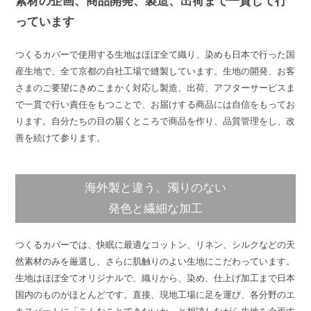
素材の企画、商品開発、製造、出荷まで一貫して行
っています
つくるカバーで使用する生地はほぼ全て織り、染めも日本で行った国
産生地で、全て京都の自社工場で縫製しています。生地の開発、お客
さまのご要望にきめこまかく対応し製造、出荷、アフターサービスま
で一貫で行い責任をもつことで、お届けする商品には自信をもってお
ります。自分たちの目の届くところで商品を作り、品質管理をし、改
善を続けて参ります。
海外製と違う、濁りのない
発色と繊細な加工
つくるカバーでは、快眠に最適なコットン、リネン、シルクなどの天
然素材のみを厳選し、さらに肌触りのよい生地にこだわっています。
生地はほぼ全てオリジナルで、織りから、染め、仕上げ加工まで日本
国内のものがほとんどです。直接、現地工場に足を運び、各分野のエ