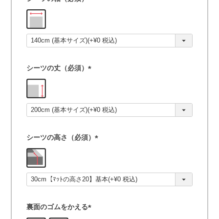
(
必
須
)
シーツの丈（必須）
(
必
須
)
シーツの高さ（必須）
(
必
須
)
裏面のゴムをかえる