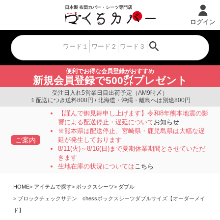
ログイン
便利でお得な会員登録がおすすめ
新規会員登録で500㌽プレゼント
受注日入れ5営業日目出荷予定（AM9時〆）
１配送につき送料800円 / 北海道・沖縄・離島へは別途800円
【謹んで御見舞申し上げます】令和8年熊本地震の影
響による配送停止・遅延について
お知らせ
※熊本県は配送停止、宮崎県・鹿児島県は大幅な遅
ご案内
延が発生しております
8/11(火)～8/16(日)まで夏期休業期間とさせていただ
きます
生地在庫の状況については
こちら
HOME
アイテムで探す
ボックスシーツ
ダブル
ブロックチェックサテン chessボックスシーツダブルサイズ【オーダーメイ
ド】