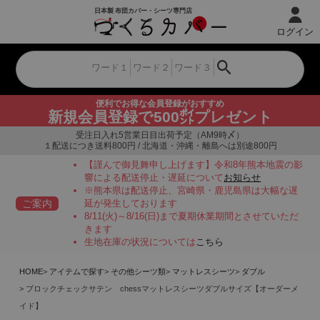
ログイン
便利でお得な会員登録がおすすめ
新規会員登録で500㌽プレゼント
受注日入れ5営業日目出荷予定（AM9時〆）
１配送につき送料800円 / 北海道・沖縄・離島へは別途800円
【謹んで御見舞申し上げます】令和8年熊本地震の影
響による配送停止・遅延について
お知らせ
※熊本県は配送停止、宮崎県・鹿児島県は大幅な遅
ご案内
延が発生しております
8/11(火)～8/16(日)まで夏期休業期間とさせていただ
きます
生地在庫の状況については
こちら
HOME
アイテムで探す
その他シーツ類
マットレスシーツ
ダブル
ブロックチェックサテン chessマットレスシーツダブルサイズ【オーダーメ
イド】