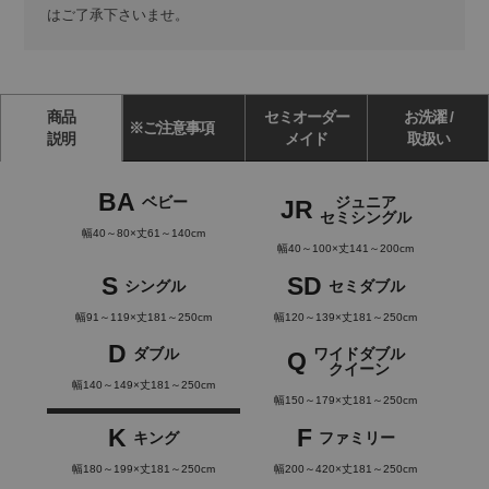
はご了承下さいませ。
商品
セミオーダー
お洗濯 /
※ご注意事項
説明
メイド
取扱い
BA
ベビー
ジュニア
JR
セミシングル
幅40～80×丈61～140cm
幅40～100×丈141～200cm
S
SD
シングル
セミダブル
幅91～119×丈181～250cm
幅120～139×丈181～250cm
D
ダブル
ワイドダブル
Q
クイーン
幅140～149×丈181～250cm
幅150～179×丈181～250cm
K
F
キング
ファミリー
幅180～199×丈181～250cm
幅200～420×丈181～250cm