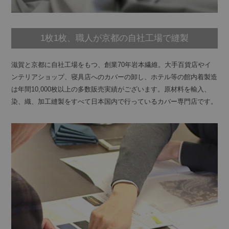
1枚1枚、職人が京都の自社工場で縫製
滋賀と京都に自社工場をもつ、創業70年岩本繊維。大手百貨店やイ
ンテリアショップ、寝具店へのカバーの卸し、ホテル等の館内着製造
は年間10,000枚以上の多数販売実績がございます。原材料を輸入、
染、織、加工縫製をすべて日本国内で行っているカバー専門店です。