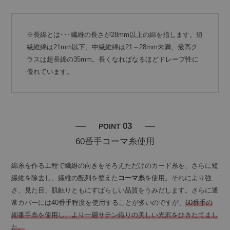
※長綿とは･･･繊維の長さが28mm以上の綿を指します。短
繊維綿は21mm以下、中繊維綿は21～28mm未満、最高ク
ラスは超長綿の35mm。長くなればなるほどドレープ性に
優れています。
03
POINT
60番手コーマ糸使用
綿糸を作る工程で繊維の向きをそろえただけのカード糸を、さらに短
繊維を除去し、繊維の配列を整えた
コーマ糸
を使用。それにより強
さ、見た目、肌触りともにすばらしい品質をうみだします。さらに通
常カバーには40番手程度を使用することが多いのですが、
60番手の
細番手糸を使用し、より一層サテン織りの美しい光沢をひきたてまし
た。