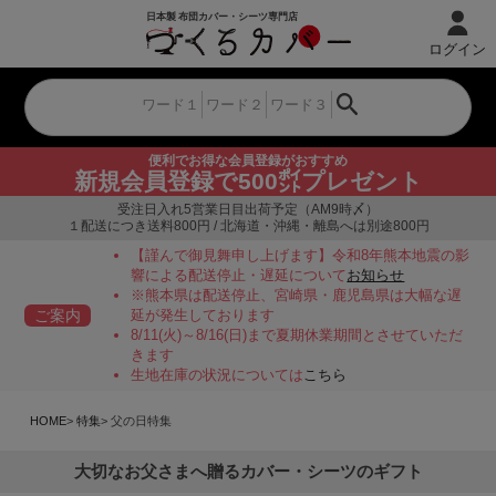
ログイン
便利でお得な会員登録がおすすめ
新規会員登録で500㌽プレゼント
受注日入れ5営業日目出荷予定（AM9時〆）
１配送につき送料800円 / 北海道・沖縄・離島へは別途800円
【謹んで御見舞申し上げます】令和8年熊本地震の影
響による配送停止・遅延について
お知らせ
※熊本県は配送停止、宮崎県・鹿児島県は大幅な遅
ご案内
延が発生しております
8/11(火)～8/16(日)まで夏期休業期間とさせていただ
きます
生地在庫の状況については
こちら
HOME
特集
父の日特集
大切なお父さまへ贈るカバー・シーツのギフト