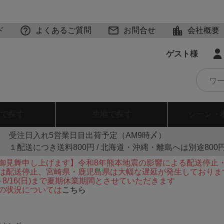
ド
よくあるご質問
お問合せ
会社概要
ゲスト様
で探す
生地
で探す
シーン・
受注日入れ5営業日目出荷予定（AM9時〆）
１配送につき送料800円 / 北海道・沖縄・離島へは別途800
御見舞申し上げます】令和8年熊本地震の影響による配送停止
は配送停止、宮崎県・鹿児島県は大幅な遅延が発生しておりま
火)～8/16(日)まで夏期休業期間とさせていただきます
の状況については
こちら