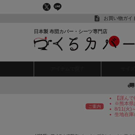
お買い物ガイ
アイテム
で探す
サイズ
【謹んで
※熊本県
ご案内
8/11(
生地在庫