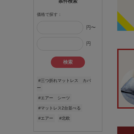
条件検索
価格で探す：
円〜
円
検索
#三つ折れマットレス カバ
ー
#エアー シーツ
#マットレス2台並べる
#エアー
#北欧