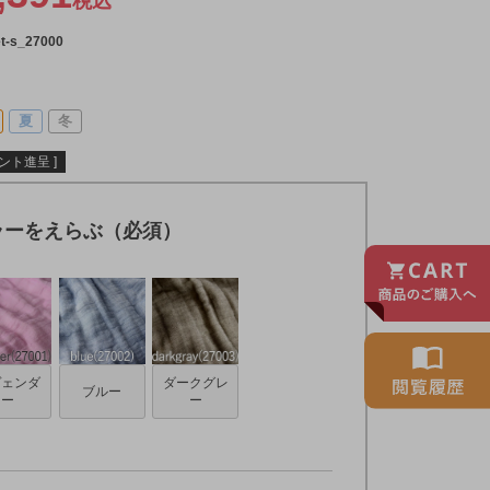
税込
t-s_27000
夏
冬
ント進呈 ]
ラーをえらぶ（必須）
ヴェンダ
ダークグレ
ブルー
ー
ー