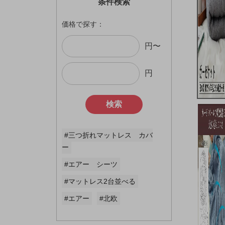
条件検索
価格で探す：
円〜
円
検索
#三つ折れマットレス カバ
ー
#エアー シーツ
#マットレス2台並べる
#エアー
#北欧