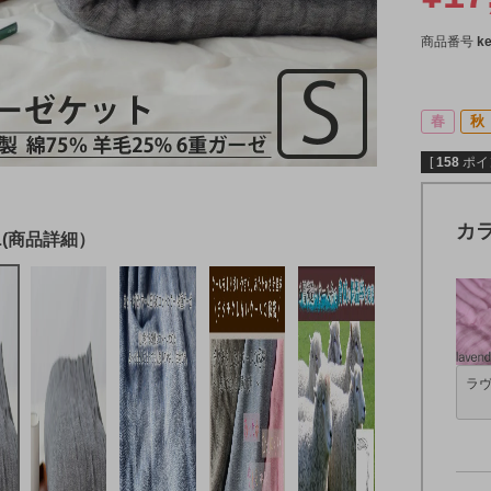
商品番号
ke
春
秋
[
158
ポイ
カ
ラ