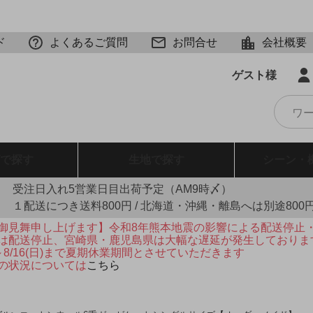
ド
よくあるご質問
お問合せ
会社概要
ゲスト様
で探す
生地
で探す
シーン・
受注日入れ5営業日目出荷予定（AM9時〆）
１配送につき送料800円 / 北海道・沖縄・離島へは別途800
御見舞申し上げます】令和8年熊本地震の影響による配送停止
は配送停止、宮崎県・鹿児島県は大幅な遅延が発生しておりま
火)～8/16(日)まで夏期休業期間とさせていただきます
の状況については
こちら