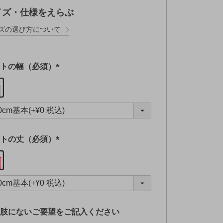
イズ・仕様をえらぶ
ズの選び方について
トの幅（必須）
(
必
須
)
トの丈（必須）
(
必
須
)
肢にないご要望をご記入ください