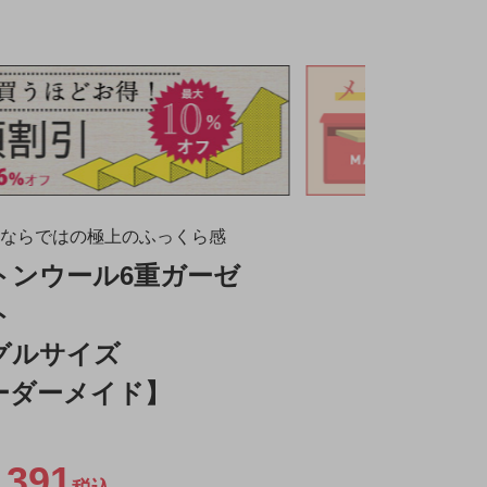
ならではの極上のふっくら感
トンウール6重ガーゼ
ト
グルサイズ
ーダーメイド】
,391