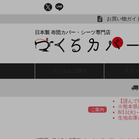
お買い物ガイ
アイテム
で探す
サイズ
【謹んで
※熊本県
ご案内
8/11(
生地在庫