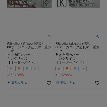
究極の軽さと柔らかさを実現！
究極の軽さと柔らかさを実現！
80オーガニック超長綿一重ガ
80オーガニック超長綿一重ガ
ーゼ
ーゼ
掛け布団カバー
敷き布団カバー
キングサイズ
キングサイズ
【オーダーメイド】
【オーダーメイド】
春
秋
夏
冬
春
秋
夏
冬
¥
13,772
¥
12,023
税込
税込
商品を見る
商品を見る