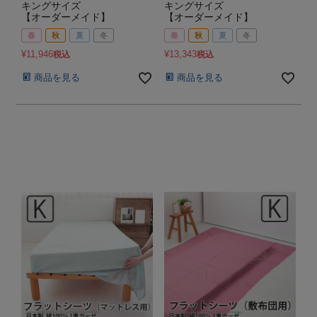
キングサイズ
キングサイズ
【オーダーメイド】
【オーダーメイド】
春
秋
夏
冬
春
秋
夏
冬
¥
11,946
¥
13,343
税込
税込
商品を見る
商品を見る