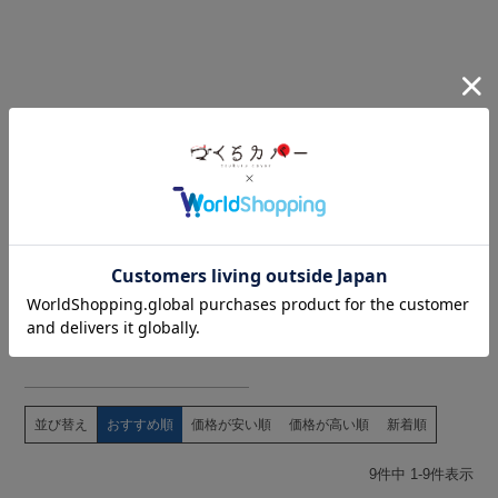
究極の軽さと柔らかさを実現！
80オーガニック超長綿一重ガ
ーゼ
マットレスシーツ
キングサイズ
【オーダーメイド】
春
秋
夏
冬
¥
11,946
税込
商品を見る
並び替え
おすすめ順
価格が安い順
価格が高い順
新着順
9
件中
1
-
9
件表示