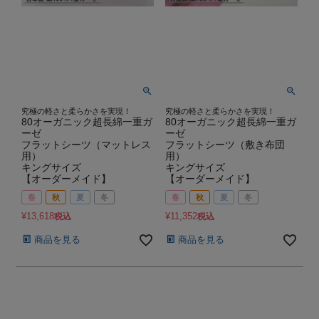
究極の軽さと柔らかさを実現！
究極の軽さと柔らかさを実現！
80オーガニック超長綿一重ガ
80オーガニック超長綿一重ガ
ーゼ
ーゼ
フラットシーツ（マットレス
フラットシーツ（敷き布団
用）
用）
キングサイズ
キングサイズ
【オーダーメイド】
【オーダーメイド】
春
秋
夏
冬
春
秋
夏
冬
¥
13,618
¥
11,352
税込
税込
商品を見る
商品を見る