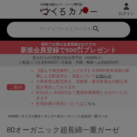
ログイン
便利でお得な会員登録がおすすめ
新規会員登録で500㌽プレゼント
受注日入れ5営業日目出荷予定（AM9時〆）
１配送につき送料800円 / 北海道・沖縄・離島へは別途800円
【謹んで御見舞申し上げます】令和8年熊本地震の影
響による配送停止・遅延について
お知らせ
※熊本県は配送停止、宮崎県・鹿児島県は大幅な遅
ご案内
延が発生しております
8/11(火)～8/16(日)まで夏期休業期間とさせていただ
きます
生地在庫の状況については
こちら
HOME
サイズで探す
キング
80オーガニック超長綿一重ガーゼ
80オーガニック超長綿一重ガーゼ