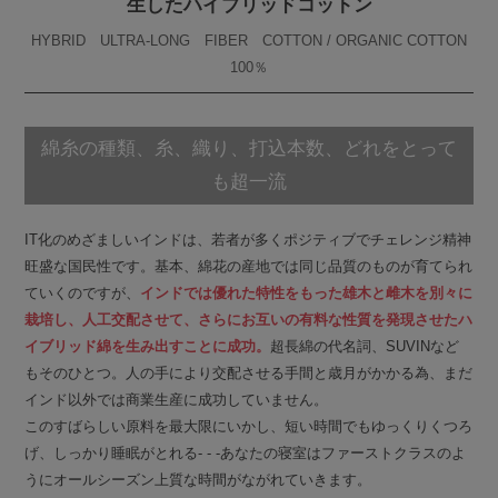
生したハイブリッドコットン
HYBRID ULTRA-LONG FIBER COTTON / ORGANIC COTTON
100％
綿糸の種類、糸、織り、打込本数、
どれをとって
も超一流
IT化のめざましいインドは、若者が多くポジティブでチェレンジ精神
旺盛な国民性です。基本、綿花の産地では同じ品質のものが育てられ
ていくのですが、
インドでは優れた特性をもった雄木と雌木を別々に
栽培し、人工交配させて、さらにお互いの有料な性質を発現させたハ
イブリッド綿を生み出すことに成功。
超長綿の代名詞、SUVINなど
もそのひとつ。人の手により交配させる手間と歳月がかかる為、まだ
インド以外では商業生産に成功していません。
このすばらしい原料を最大限にいかし、短い時間でもゆっくりくつろ
げ、しっかり睡眠がとれる- - -あなたの寝室はファーストクラスのよ
うにオールシーズン上質な時間がながれていきます。