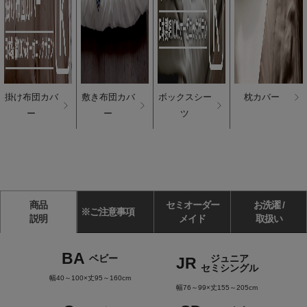
掛け布団カバ
敷き布団カバ
ボックスシー
枕カバー
ー
ー
ツ
商品
セミオーダー
お洗濯 /
※ご注意事項
説明
メイド
取扱い
BA
ベビー
ジュニア
JR
セミシングル
幅40～100×丈95～160cm
幅76～99×丈155～205cm