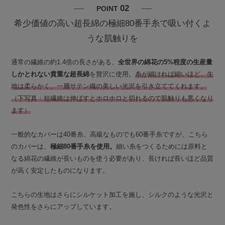
02
POINT
希少価値の高い超長綿の極細80番手糸で吸い付くよ
うな肌触りを
通常の繊維の約1.4倍の長さがある、
全世界の綿花の5%程度の生産量
しかとれない貴重な超長綿
を贅沢に使用。
糸が細ければ細いほど、生
地は柔らかく、一層サテン織の美しい光沢を引き立ててくれます。
（下写真：短繊維は伸ばすとホロホロと切れるので肌触りも悪くなり
ます）
一般的なカバーは40番糸、高級なものでも60番手糸ですが、こちら
のカバーは、
極細80番手糸を使用。
細い糸をつくるためには原料と
なる綿花の繊維が長いものを使う必要があり、長ければ長いほど品質
が高く安定したものになります。
こちらの生地はさらにシルケット加工を施し、シルクのような光沢と
発色性をさらにアップしています。