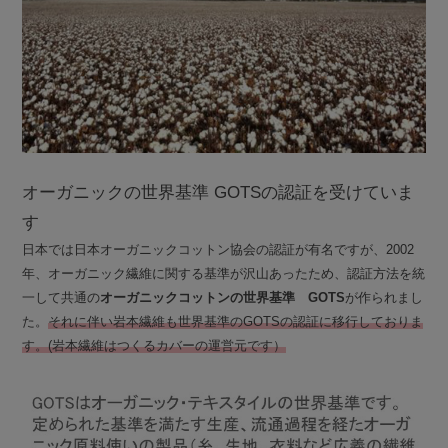
オーガニックの世界基準 GOTSの認証を受けていま
す
日本では日本オーガニックコットン協会の認証が有名ですが、2002
年、オーガニック繊維に関する基準が沢山あったため、認証方法を統
一して共通の
オーガニックコットンの世界基準 GOTS
が作られまし
た。
それに伴い岩本繊維も世界基準のGOTSの認証に移行しておりま
す。(岩本繊維はつくるカバーの運営元です）