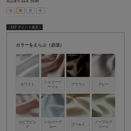
商品番号
ss-k_9100
春
秋
夏
冬
[
117
ポイント進呈 ]
カラーをえらぶ（必須）
シェリーベ
ホワイト
ブラウン
グレー
ージュ
セピアピン
シルバーブ
ノーブルグ
ゴールド
ク
ルー
リーン