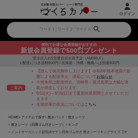
ログイン
便利でお得な会員登録がおすすめ
新規会員登録で500㌽プレゼント
受注日入れ5営業日目出荷予定（AM9時〆）
１配送につき送料800円 / 北海道・沖縄・離島へは別途800円
【謹んで御見舞申し上げます】令和8年熊本地震の影
響による配送停止・遅延について
お知らせ
※熊本県は配送停止、宮崎県・鹿児島県は大幅な遅
ご案内
延が発生しております
8/11(火)～8/16(日)まで夏期休業期間とさせていただ
きます
生地在庫の状況については
こちら
HOME
アイテムで探す
敷きパッド・敷きシーツ
敷きシーツ（四隅ゴム付きシーツ）
キング
インドオーガニック超長綿サテン四角ゴム付き 敷きシーツキングサイズ【オ