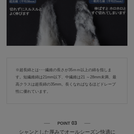
※超長綿とは･･･繊維の長さが35ｍｍ以上の綿を指しま
す。短繊維綿は21mm以下、中繊維は21 ～28mm未満、最
高クラスは超長綿の35mm。長くなればなるほどドレープ
性に優れています。
03
POINT
シャンとした厚みでオールシーズン快適に