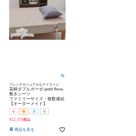
フレンチカジュアルなテイストに
花柄ダブルガーゼ-petit flora-
敷きシーツ
ファミリーサイズ・複数連結
【オーダーメイド】
春
秋
夏
冬
¥
12,375
税込
商品を見る