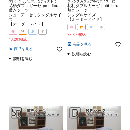
フレンチカジュアルなテイストに
フレンチカジュアルなテイストに
花柄ダブルガーゼ-petit flora-
花柄ダブルガーゼ-petit flora-
敷きシーツ
敷きシーツ
ジュニア・セミシングルサイ
シングルサイズ
ズ
【オーダーメイド】
【オーダーメイド】
春
秋
夏
冬
春
秋
夏
冬
¥
8,800
税込
¥
8,283
税込
商品を見る
商品を見る