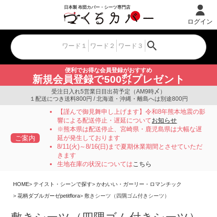
ログイン
便利でお得な会員登録がおすすめ
新規会員登録で500㌽プレゼント
受注日入れ5営業日目出荷予定（AM9時〆）
１配送につき送料800円 / 北海道・沖縄・離島へは別途800円
【謹んで御見舞申し上げます】令和8年熊本地震の影
響による配送停止・遅延について
お知らせ
※熊本県は配送停止、宮崎県・鹿児島県は大幅な遅
ご案内
延が発生しております
8/11(火)～8/16(日)まで夏期休業期間とさせていただ
きます
生地在庫の状況については
こちら
HOME
テイスト・シーンで探す
かわいい・ガーリー・ロマンチック
花柄ダブルガーゼpetitflora
敷きシーツ（四隅ゴム付きシーツ）