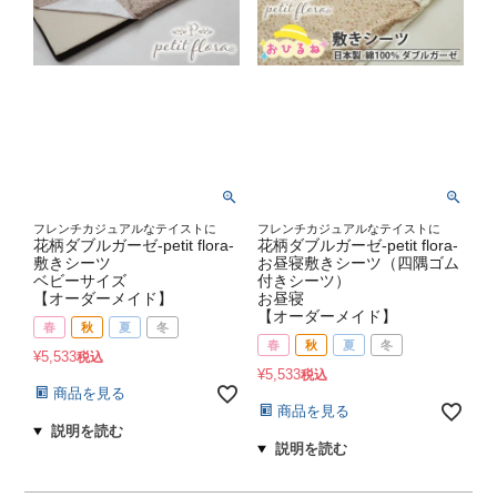
フレンチカジュアルなテイストに
フレンチカジュアルなテイストに
花柄ダブルガーゼ-petit flora-
花柄ダブルガーゼ-petit flora-
敷きシーツ
お昼寝敷きシーツ（四隅ゴム
ベビーサイズ
付きシーツ）
【オーダーメイド】
お昼寝
【オーダーメイド】
春
秋
夏
冬
春
秋
夏
冬
¥
5,533
税込
¥
5,533
税込
商品を見る
商品を見る