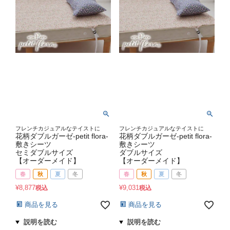
フレンチカジュアルなテイストに
フレンチカジュアルなテイストに
花柄ダブルガーゼ-petit flora-
花柄ダブルガーゼ-petit flora-
敷きシーツ
敷きシーツ
セミダブルサイズ
ダブルサイズ
【オーダーメイド】
【オーダーメイド】
春
秋
夏
冬
春
秋
夏
冬
¥
8,877
¥
9,031
税込
税込
商品を見る
商品を見る