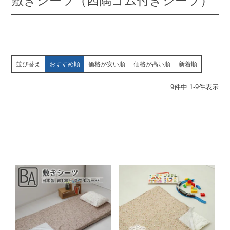
敷きシーツ（四隅ゴム付きシーツ）
並び替え
おすすめ順
価格が安い順
価格が高い順
新着順
9
件中
1
-
9
件表示