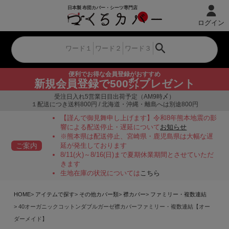
ログイン
便利でお得な会員登録がおすすめ
新規会員登録で500㌽プレゼント
受注日入れ5営業日目出荷予定（AM9時〆）
１配送につき送料800円 / 北海道・沖縄・離島へは別途800円
【謹んで御見舞申し上げます】令和8年熊本地震の影
響による配送停止・遅延について
お知らせ
※熊本県は配送停止、宮崎県・鹿児島県は大幅な遅
ご案内
延が発生しております
8/11(火)～8/16(日)まで夏期休業期間とさせていただ
きます
生地在庫の状況については
こちら
HOME
アイテムで探す
その他カバー類
襟カバー
ファミリー・複数連結
40オーガニックコットンダブルガーゼ襟カバーファミリー・複数連結【オー
ダーメイド】