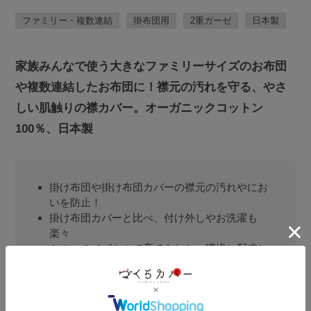
ファミリー・複数連結
掛布団用
2重ガーゼ
日本製
家族みんなで使う大きなファミリーサイズのお布団
や複数連結したお布団に！襟元の汚れを守る、やさ
しい肌触りの襟カバー。オーガニックコットン
100％、日本製
掛け布団や掛け布団カバーの襟元の汚れやにお
いを防止！
掛け布団カバーと比べ、付け外しやお洗濯も
楽々
トルコのイズミルで育てられた、環境に配慮し
たオーガニックコットン100％
昔ながらの和晒製法で、洗うほどにふっくらふ
わふわとやわらかい生地
40番手コーマ糸で毛羽立ちを減らし、やわらか