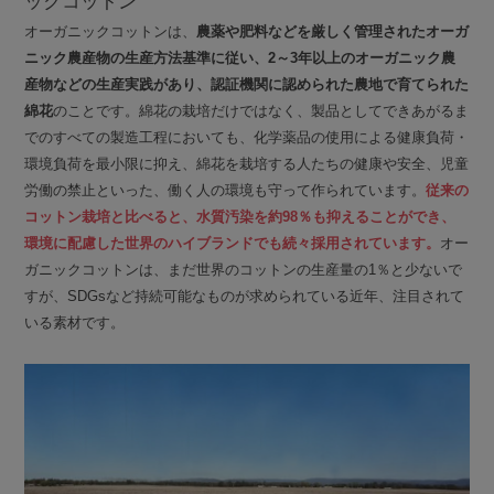
ックコットン
オーガニックコットンは、
農薬や肥料などを厳しく管理されたオーガ
ニック農産物の生産方法基準に従い、2～3年以上のオーガニック農
産物などの生産実践があり、認証機関に認められた農地で育てられた
綿花
のことです。綿花の栽培だけではなく、製品としてできあがるま
でのすべての製造工程においても、化学薬品の使用による健康負荷・
環境負荷を最小限に抑え、綿花を栽培する人たちの健康や安全、児童
労働の禁止といった、働く人の環境も守って作られています。
従来の
コットン栽培と比べると、水質汚染を約98％も抑えることができ、
環境に配慮した世界のハイブランドでも続々採用されています。
オー
ガニックコットンは、まだ世界のコットンの生産量の1％と少ないで
すが、SDGsなど持続可能なものが求められている近年、注目されて
いる素材です。