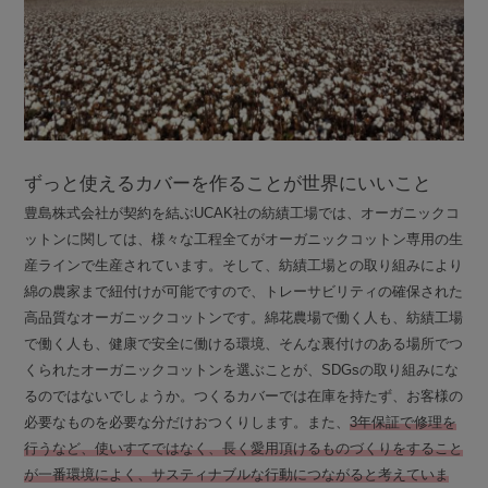
ずっと使えるカバーを作ることが世界にいいこと
豊島株式会社が契約を結ぶUCAK社の紡績工場では、オーガニックコ
ットンに関しては、様々な工程全てがオーガニックコットン専用の生
産ラインで生産されています。そして、紡績工場との取り組みにより
綿の農家まで紐付けが可能ですので、トレーサビリティの確保された
高品質なオーガニックコットンです。綿花農場で働く人も、紡績工場
で働く人も、健康で安全に働ける環境、そんな裏付けのある場所でつ
くられたオーガニックコットンを選ぶことが、SDGsの取り組みにな
るのではないでしょうか。つくるカバーでは在庫を持たず、お客様の
必要なものを必要な分だけおつくりします。また、
3年保証で修理を
行うなど、使いすてではなく、長く愛用頂けるものづくりをすること
が一番環境によく、サスティナブルな行動につながると考えていま