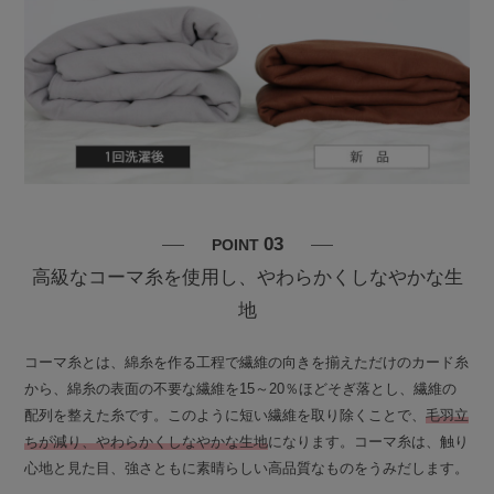
03
POINT
高級なコーマ糸を使用し、やわらかくしなやかな生
地
コーマ糸とは、綿糸を作る工程で繊維の向きを揃えただけのカード糸
から、綿糸の表面の不要な繊維を15～20％ほどそぎ落とし、繊維の
配列を整えた糸です。このように短い繊維を取り除くことで、
毛羽立
ちが減り、やわらかくしなやかな生地
になります。コーマ糸は、触り
心地と見た目、強さともに素晴らしい高品質なものをうみだします。