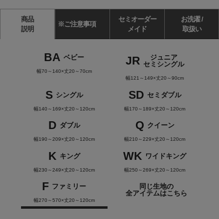
商品
セミオーダー
お洗濯 /
※ご注意事項
説明
メイド
取扱い
BA
ベビー
ジュニア
JR
セミシングル
幅70～140×丈20～70cm
幅121～149×丈20～90cm
S
SD
シングル
セミダブル
幅140～169×丈20～120cm
幅170～189×丈20～120cm
D
Q
ダブル
クイーン
幅190～209×丈20～120cm
幅210～229×丈20～120cm
K
WK
キング
ワイドキング
幅230～249×丈20～120cm
幅250～269×丈20～120cm
F
ファミリー
同じ生地の
全アイテムはこちら
幅270～570×丈20～120cm