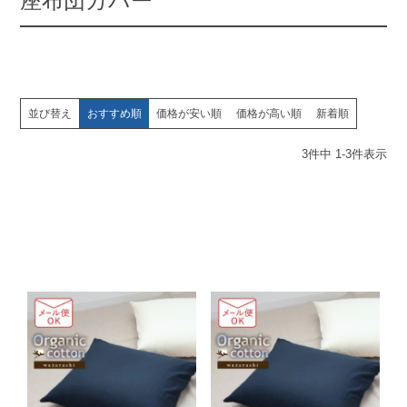
座布団カバー
並び替え
おすすめ順
価格が安い順
価格が高い順
新着順
3
件中
1
-
3
件表示