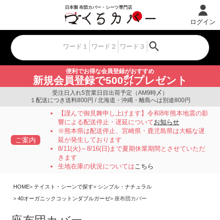
ログイン
便利でお得な会員登録がおすすめ
新規会員登録で500㌽プレゼント
受注日入れ5営業日目出荷予定（AM9時〆）
１配送につき送料800円 / 北海道・沖縄・離島へは別途800円
【謹んで御見舞申し上げます】令和8年熊本地震の影
響による配送停止・遅延について
お知らせ
※熊本県は配送停止、宮崎県・鹿児島県は大幅な遅
ご案内
延が発生しております
8/11(火)～8/16(日)まで夏期休業期間とさせていただ
きます
生地在庫の状況については
こちら
HOME
テイスト・シーンで探す
シンプル・ナチュラル
40オーガニックコットンダブルガーゼ
座布団カバー