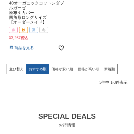
40オーガニックコットンダブ
ルガーゼ
座布団カバー
四角形ロングサイズ
【オーダーメイド】
春
秋
夏
冬
¥
3,267
税込
商品を見る
並び替え
おすすめ順
価格が安い順
価格が高い順
新着順
3
件中
1
-
3
件表示
SPECIAL DEALS
お得情報