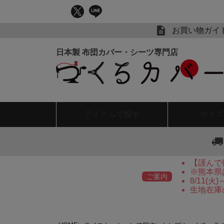
お買い物ガイ
アイテム
で探す
サイズ
【謹んで
※熊本県
ご案内
8/11(
生地在庫