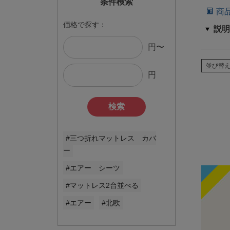
条件検索
商
価格で探す：
円〜
並び替
円
検索
#三つ折れマットレス カバ
ー
#エアー シーツ
#マットレス2台並べる
#エアー
#北欧