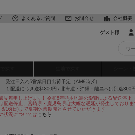
ド
よくあるご質問
お問合せ
会社概要
ゲスト様
で探す
生地
で探す
シーン・
受注日入れ5営業日目出荷予定（AM9時〆）
１配送につき送料800円 / 北海道・沖縄・離島へは別途800
御見舞申し上げます】令和8年熊本地震の影響による配送停止
は配送停止、宮崎県・鹿児島県は大幅な遅延が発生しておりま
火)～8/16(日)まで夏期休業期間とさせていただきます
の状況については
こちら