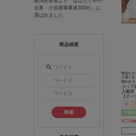
経済産業省より「はばたく中小
企業・小規模事業者300社」に
選ばれました
商品検索
豊富なカ
て選べる
BHカ
コップ
入園用
【オー
春
検索
抗菌防
¥
726
税