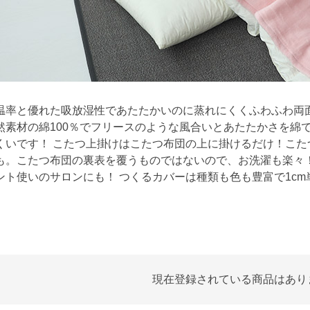
温率と優れた吸放湿性であたたかいのに蒸れにくくふわふわ両
然素材の綿100％でフリースのような風合いとあたたかさを綿
くいです！ こたつ上掛けはこたつ布団の上に掛けるだけ！こ
も。こたつ布団の裏表を覆うものではないので、お洗濯も楽々
ント使いのサロンにも！ つくるカバーは種類も色も豊富で1c
現在登録されている商品はあり