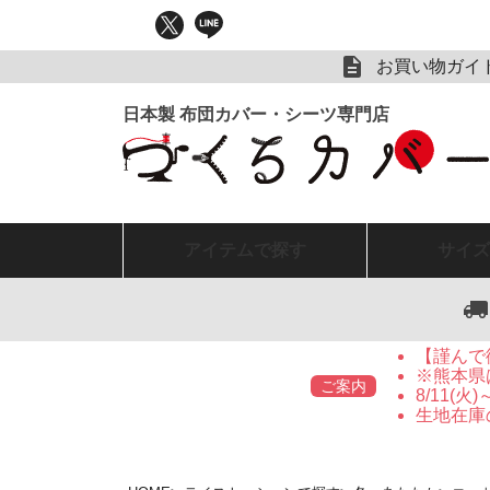
お買い物ガイ
アイテム
で探す
サイズ
【謹んで
※熊本県
ご案内
8/11(
生地在庫