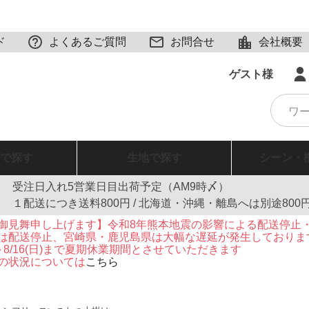
ド
よくあるご質問
お問合せ
会社概要
ゲスト様
で探す
生地
で探す
シーン・
受注日入れ5営業日目出荷予定（AM9時〆）
１配送につき送料800円 / 北海道・沖縄・離島へは別途800
御見舞申し上げます】令和8年熊本地震の影響による配送停止
は配送停止、宮崎県・鹿児島県は大幅な遅延が発生しておりま
火)～8/16(日)まで夏期休業期間とさせていただきます
の状況については
こちら