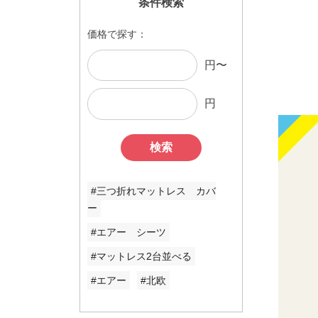
条件検索
価格で探す：
円〜
円
検索
#三つ折れマットレス カバ
ー
#エアー シーツ
#マットレス2台並べる
#エアー
#北欧