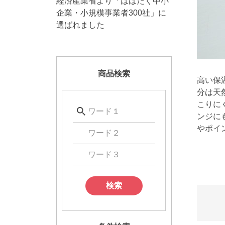
経済産業省より「はばたく中小
企業・小規模事業者300社」に
選ばれました
商品検索
高い保
分は天
こりに
ンジに
やポイ
検索