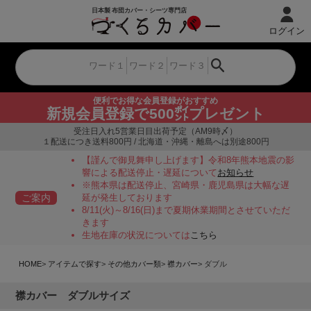
ログイン
便利でお得な会員登録がおすすめ
新規会員登録で500㌽プレゼント
受注日入れ5営業日目出荷予定（AM9時〆）
１配送につき送料800円 / 北海道・沖縄・離島へは別途800円
【謹んで御見舞申し上げます】令和8年熊本地震の影
響による配送停止・遅延について
お知らせ
※熊本県は配送停止、宮崎県・鹿児島県は大幅な遅
ご案内
延が発生しております
8/11(火)～8/16(日)まで夏期休業期間とさせていただ
きます
生地在庫の状況については
こちら
HOME
アイテムで探す
その他カバー類
襟カバー
ダブル
襟カバー ダブルサイズ