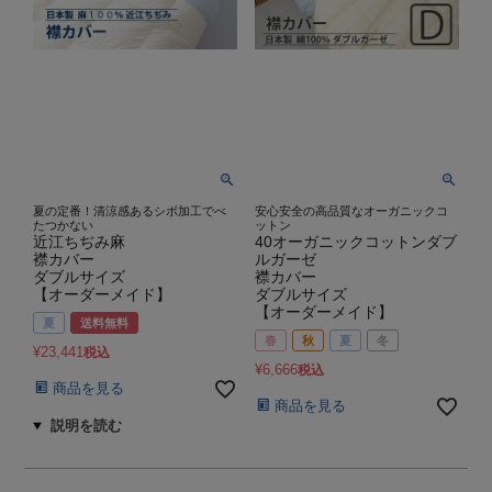
夏の定番！清涼感あるシボ加工でべ
安心安全の高品質なオーガニックコ
たつかない
ットン
近江ちぢみ麻
40オーガニックコットンダブ
襟カバー
ルガーゼ
ダブルサイズ
襟カバー
【オーダーメイド】
ダブルサイズ
【オーダーメイド】
夏
送料無料
春
秋
夏
冬
¥
23,441
税込
¥
6,666
税込
商品を見る
商品を見る