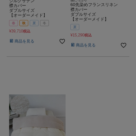
シルクサテン
感たっぷり
60先染めフランスリネン
襟カバー
襟カバー
ダブルサイズ
ダブルサイズ
【オーダーメイド】
【オーダーメイド】
春
秋
夏
冬
夏
¥
39,710
税込
¥
15,290
税込
商品を見る
商品を見る