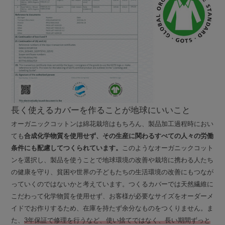
長く使えるカバーを作ることが地球にいいこと
オーガニックコットンは綿花栽培はもちろん、製品加工過程時におい
ても
合成化学物質を使用せず、その生産に関わるすべての人々の労働
条件にも配慮してつくられています。
このようなオーガニックコット
ンを選択し、製品を使うことで地球環境の改善や栽培に携わる人たち
の健康を守り、貧困や世界の子どもたちの生活環境の改善にもつなが
っていくのではないかと考えています。つくるカバーでは天然繊維に
こだわって化学物質を使用せず、お客様が必要なサイズをオーダーメ
イドでお作りするため、在庫を持たず余分なものをつくりません。ま
た、
3年保証で修理を行うなど、使い捨てではなく、長い期間ずっと