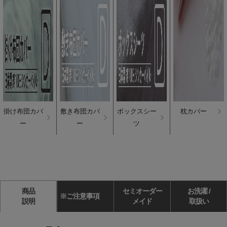
掛け布団カバ
敷き布団カバ
ボックスシー
枕カバー
ー
ー
ツ
商品
セミオーダー
お洗濯 /
※ご注意事項
説明
メイド
取扱い