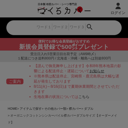
ログイン
便利でお得な会員登録がおすすめ
新規会員登録で500㌽プレゼント
受注日入れ5営業日目出荷予定（AM9時〆）
１配送につき送料800円 / 北海道・沖縄・離島へは別途800円
【謹んで御見舞申し上げます】令和8年熊本地震の影
響による配送停止・遅延について
お知らせ
※熊本県は配送停止、宮崎県・鹿児島県は大幅な遅
ご案内
延が発生しております
8/11(火)～8/16(日)まで夏期休業期間とさせていただ
きます
生地在庫の状況については
こちら
HOME
アイテムで探す
その他カバー類
襟カバー
ダブル
オーガニックコットンシンカーパイル襟カバーダブルサイズ【オーダーメイ
ド】