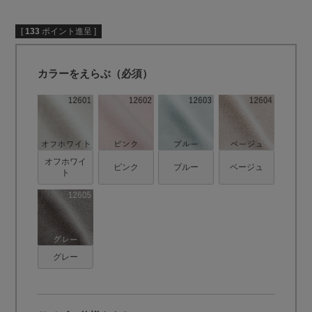
[
133
ポイント進呈 ]
カラーをえらぶ（必須）
オフホワイ
ピンク
ブルー
ベージュ
ト
グレー