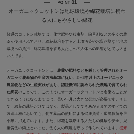
01
POINT
オーガニックコットンは地球環境や綿花栽培に携わ
る人にもやさしい綿花
普通のコットン栽培では、化学肥料や殺虫剤、除草剤などの多くの農
薬が使用されており、綿花栽培をすると土壌汚染や水質汚染など地球
環境への負担、綿花栽培をする人たちへの人体への影響がとても大き
いのです。
オーガニックコットンとは、
農薬や肥料などを厳しく管理されたオー
ガニック農産物の生産方法基準に従い、2～3年以上のオーガニック
農産物などの生産実践があり、認証機関に認められた農地で育てられ
た綿花
のことです。このようにオーガニックコットンと名乗ることが
できるようになるまでには、長い年月と大きな努力が必要です。そし
て、綿花の栽培だけではなく、製品としてできあがるまでのすべての
製造工程においても、化学薬品の使用による健康負荷・環境負荷を最
小限に抑えています。また、綿花を栽培する人たちの健康や安全、児
童労働の禁止といった、働く人の環境も守って作られています。
従来