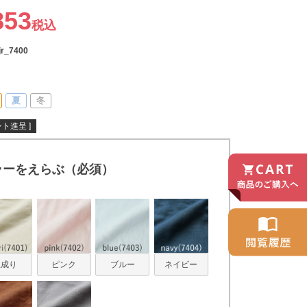
853
税込
jr_7400
夏
冬
ト進呈 ]
ラーをえらぶ（必須）
生成り
ピンク
ブルー
ネイビー