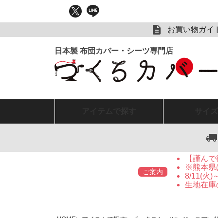
お買い物ガイ
アイテム
で探す
サイズ
【謹んで
※熊本県
ご案内
8/11(
生地在庫