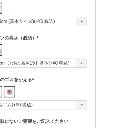
(
必
須
)
ツの高さ（必須）
(
必
須
)
のゴムをかえる
(
必
須
)
肢にないご要望をご記入ください