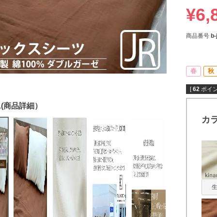
¥
6,
商品番号
b-
春
秋
[
62
ポイン
カ