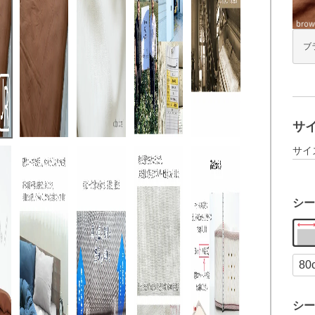
ブ
サ
サイ
シー
シー