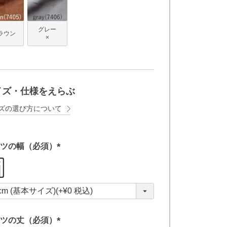
グレー
ラウン
×
イズ・仕様をえらぶ
ズの選び方について
ツの幅（必須）
(
必
須
)
ツの丈（必須）