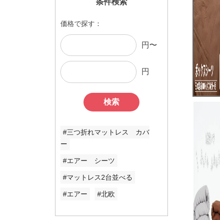
条件検索
価格で探す：
円〜
円
検索
#三つ折れマットレス カバ
ー
#エアー シーツ
#マットレス2台並べる
#エアー
#北欧