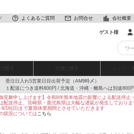
ド
よくあるご質問
お問合せ
会社概要
ゲスト様
で探す
生地
で探す
シーン・
受注日入れ5営業日目出荷予定（AM9時〆）
１配送につき送料800円 / 北海道・沖縄・離島へは別途800
御見舞申し上げます】令和8年熊本地震の影響による配送停止
は配送停止、宮崎県・鹿児島県は大幅な遅延が発生しておりま
火)～8/16(日)まで夏期休業期間とさせていただきます
の状況については
こちら