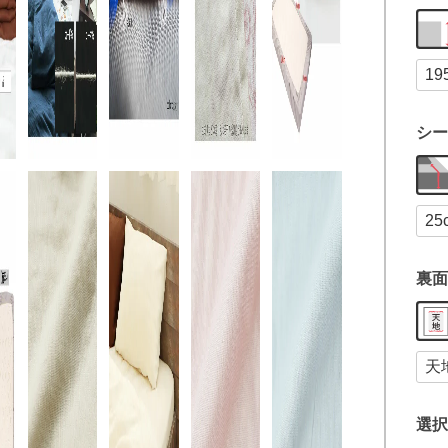
シー
裏面
選択