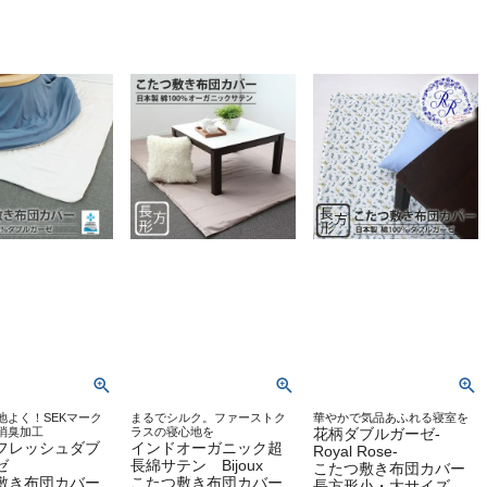
地よく！SEKマーク
まるでシルク。ファーストク
華やかで気品あふれる寝室を
消臭加工
ラスの寝心地を
花柄ダブルガーゼ-
フレッシュダブ
インドオーガニック超
Royal Rose-
ゼ
長綿サテン Bijoux
こたつ敷き布団カバー
敷き布団カバー
こたつ敷き布団カバー
長方形小・大サイズ