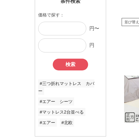
条件検索
価格で探す：
並び替
円〜
円
検索
#三つ折れマットレス カバ
ー
#エアー シーツ
#マットレス2台並べる
#エアー
#北欧