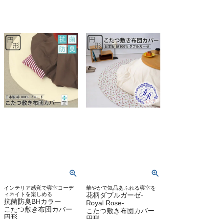
インテリア感覚で寝室コーデ
華やかで気品あふれる寝室を
ィネイトを楽しめる
花柄ダブルガーゼ-
抗菌防臭BHカラー
Royal Rose-
こたつ敷き布団カバー
こたつ敷き布団カバー
円形
円形