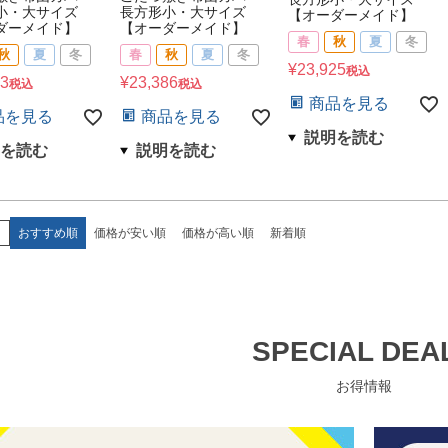
小・大サイズ
長方形小・大サイズ
【オーダーメイド】
ダーメイド】
【オーダーメイド】
春
秋
夏
冬
秋
夏
冬
春
秋
夏
冬
¥
23,925
税込
13
¥
23,386
税込
税込
商品を見る
品を見る
商品を見る
え
おすすめ順
価格が安い順
価格が高い順
新着順
SPECIAL DEA
お得情報