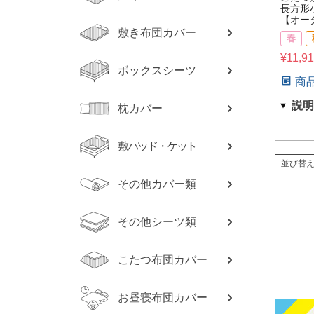
長方形
【オー
敷き布団カバー
春
¥
11,9
ボックスシーツ
商
枕カバー
敷パッド・ケット
並び替
その他カバー類
その他シーツ類
こたつ布団カバー
お昼寝布団カバー