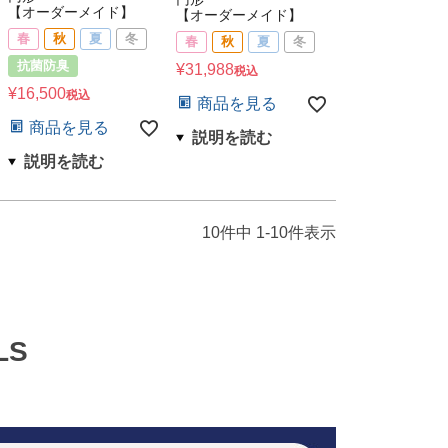
【オーダーメイド】
【オーダーメイド】
春
秋
夏
冬
春
秋
夏
冬
抗菌防臭
¥
31,988
税込
¥
16,500
税込
商品を見る
商品を見る
10
件中
1
-
10
件表示
LS