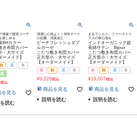
ア感覚で寝室コーデ
清潔に心地よく！SEKマーク
まるでシルク。ファーストク
を楽しめる
の抗菌、消臭加工
ラスの寝心地を
臭BHカラー
ピーチフレッシュダブ
インドオーガニック超
敷き布団カバー
ルガーゼ
長綿サテン Bijoux
小・大サイズ
こたつ敷き布団カバー
こたつ敷き布団カバー
ダーメイド】
正方形小・大サイズ
正方形小・大サイズ
【オーダーメイド】
【オーダーメイド】
秋
夏
冬
春
秋
夏
冬
春
秋
夏
冬
臭
¥
9,328
¥
18,007
税込
税込
7
税込
商品を見る
商品を見る
品を見る