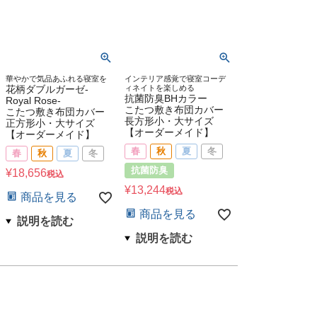
華やかで気品あふれる寝室を
インテリア感覚で寝室コーデ
花柄ダブルガーゼ-
ィネイトを楽しめる
抗菌防臭BHカラー
Royal Rose-
こたつ敷き布団カバー
こたつ敷き布団カバー
長方形小・大サイズ
正方形小・大サイズ
【オーダーメイド】
【オーダーメイド】
春
秋
夏
冬
春
秋
夏
冬
抗菌防臭
¥
18,656
税込
¥
13,244
税込
商品を見る
商品を見る