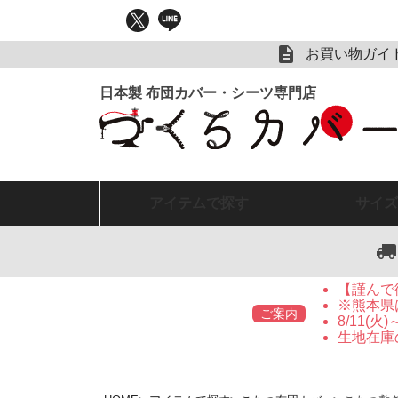
お買い物ガイ
アイテム
で探す
サイズ
【謹んで
※熊本県
ご案内
8/11(
生地在庫