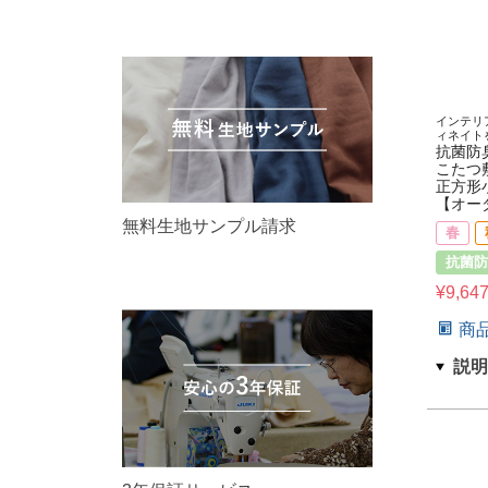
インテリ
ィネイト
抗菌防
こたつ
正方形
【オー
無料生地サンプル請求
春
抗菌防
¥
9,64
商