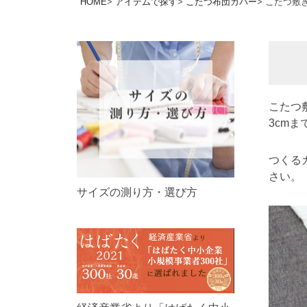
HOME
アイテムで探す
こたつ布団カバー
こたつ敷
こたつ
3cm
つくる
さい。
サイズの測り方・選び方