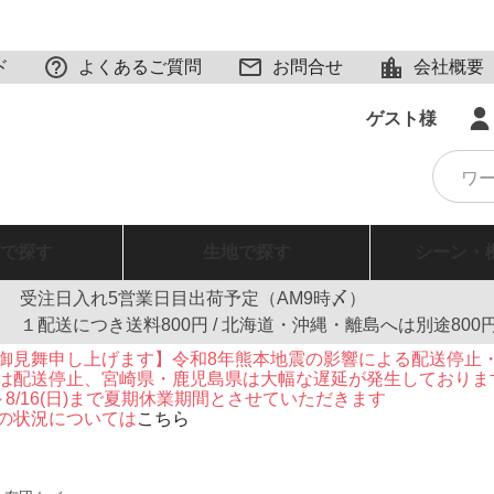
ド
よくあるご質問
お問合せ
会社概要
ゲスト様
で探す
生地
で探す
シーン・
受注日入れ5営業日目出荷予定（AM9時〆）
１配送につき送料800円 / 北海道・沖縄・離島へは別途800
御見舞申し上げます】令和8年熊本地震の影響による配送停止
は配送停止、宮崎県・鹿児島県は大幅な遅延が発生しておりま
火)～8/16(日)まで夏期休業期間とさせていただきます
の状況については
こちら