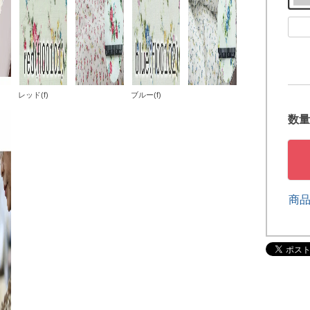
レッド(f)
ブルー(f)
商