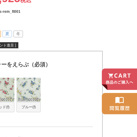
税込
s-rem_fl001
夏
冬
ント進呈 ]
ラーをえらぶ（必須）
ド(f)
ブルー(f)