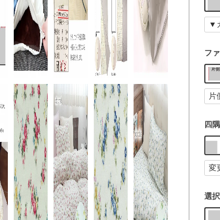
ファ
四隅
選択