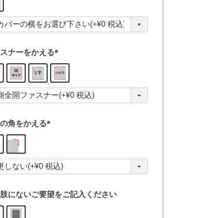
必
須
)
スナーをかえる
(
必
須
)
の角をかえる
(
必
須
)
肢にないご要望をご記入ください