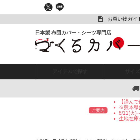
お買い物ガイ
アイテム
で探す
サイズ
【謹んで
※熊本県
ご案内
8/11(
生地在庫