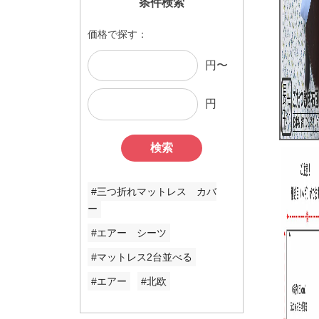
条件検索
価格で探す：
円〜
円
検索
#三つ折れマットレス カバ
ー
#エアー シーツ
#マットレス2台並べる
#エアー
#北欧