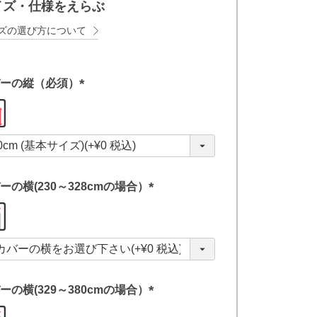
イズ・仕様をえらぶ
ズの選び方について
ーの縦（必須）
(
必
須
)
ーの横(230～328cmの場合）
(
必
須
)
ーの横(329～380cmの場合）
(