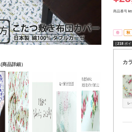
商品番号
kt
春
秋
[
218
ポイ
カ
レッ