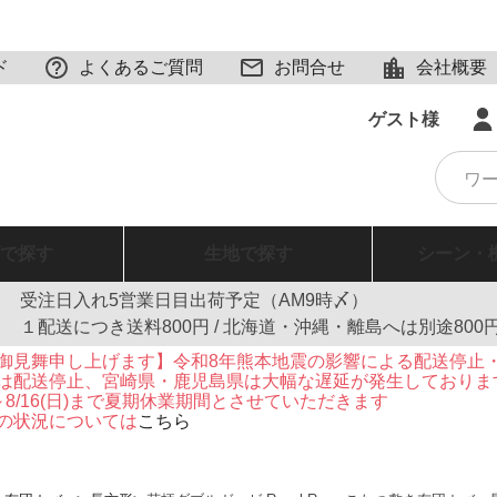
ド
よくあるご質問
お問合せ
会社概要
ゲスト様
で探す
生地
で探す
シーン・
受注日入れ5営業日目出荷予定（AM9時〆）
１配送につき送料800円 / 北海道・沖縄・離島へは別途800
御見舞申し上げます】令和8年熊本地震の影響による配送停止
は配送停止、宮崎県・鹿児島県は大幅な遅延が発生しておりま
火)～8/16(日)まで夏期休業期間とさせていただきます
の状況については
こちら