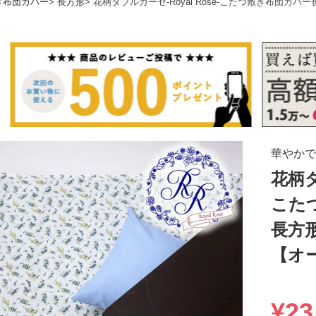
き布団カバー
長方形
花柄ダブルガーゼ-Royal Rose-こたつ敷き布団
華やかで
花柄ダ
こた
長方
【オ
¥
23