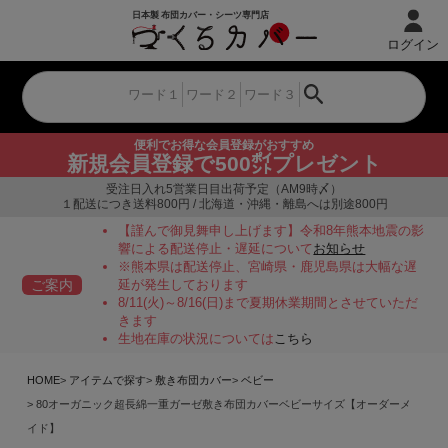
ログイン
便利でお得な会員登録がおすすめ
新規会員登録で500㌽プレゼント
受注日入れ5営業日目出荷予定（AM9時〆）
１配送につき送料800円 / 北海道・沖縄・離島へは別途800円
【謹んで御見舞申し上げます】令和8年熊本地震の影
響による配送停止・遅延について
お知らせ
※熊本県は配送停止、宮崎県・鹿児島県は大幅な遅
ご案内
延が発生しております
8/11(火)～8/16(日)まで夏期休業期間とさせていただ
きます
生地在庫の状況については
こちら
HOME
アイテムで探す
敷き布団カバー
ベビー
80オーガニック超長綿一重ガーゼ敷き布団カバーベビーサイズ【オーダーメ
イド】