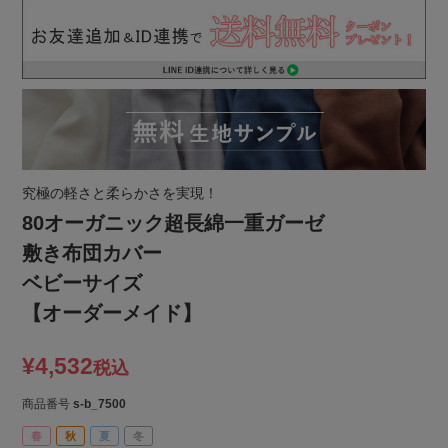
究極の軽さと柔らかさを実現！
80オーガニック超長綿一重ガーゼ
敷き布団カバー
ベビーサイズ
【オーダーメイド】
¥
4,532
税込
商品番号
s-b_7500
春
秋
夏
冬