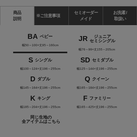
商品
セミオーダー
お洗濯 /
※ご注意事項
説明
メイド
取扱い
BA
ベビー
ジュニア
JR
セミシングル
幅50～100×丈95～160cm
幅76～99×丈155～205cm
S
SD
シングル
セミダブル
幅100～124×丈196～255cm
幅125～144×丈196～255cm
D
Q
ダブル
クイーン
幅145～164×丈196～255cm
幅165～184×丈196～255cm
K
F
キング
ファミリー
幅185～204×丈196～255cm
幅165～425×丈196～255cm
同じ生地の
全アイテムはこちら