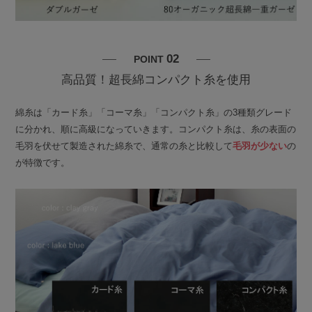
02
POINT
高品質！超長綿コンパクト糸を使用
綿糸は「カード糸」「コーマ糸」「コンパクト糸」の3種類グレード
に分かれ、順に高級になっていきます。コンパクト糸は、糸の表面の
毛羽を伏せて製造された綿糸で、通常の糸と比較して
毛羽が少ない
の
が特徴です。