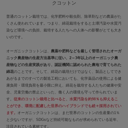
クコットン
普通のコットン栽培では、化学肥料や殺虫剤、除草剤などの農薬がた
くさん使われています。つまり、綿花栽培をすると土壌汚染や水質汚
染など環境への負担、栽培する人たちへの人体への影響がとても大き
いのです。
オーガニックコットンは、
農薬や肥料などを厳しく管理されたオーガ
ニック農産物の生産方法基準に従い、2～3年以上のオーガニック農
産物などの生産実践があり、認証機関に認められた農地で育てられた
綿花
のことです。そして、綿花の栽培だけではなく、製品としてでき
あがるまでのすべての製造工程においても、化学薬品の使用による健
康負荷・環境負荷を最小限に抑え、綿花を栽培する人たちの健康や安
全、児童労働の禁止といった、働く人の環境も守って作られていま
す。
従来のコットン栽培と比べると、水質汚染を約98％も抑えるこ
とができ、環境に配慮した世界のハイブランドでも続々採用されてい
ます。
オーガニックコットンは、まだ世界のコットンの生産量の1％
と少ないですが、SDGsなど持続可能なものが求められている近年、
注目されている素材です。