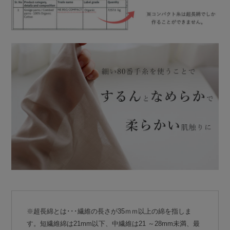
※超長綿とは･･･繊維の長さが35ｍｍ以上の綿を指しま
す。短繊維綿は21mm以下、中繊維は21 ～28mm未満、最