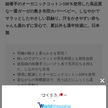
細番手のオーガニックコットン100％使用した高品質
な一重ガーゼの敷き布団カバーベビー。しなやかで
サラッとしたやさしい肌触り。汗をかきやすい赤ち
ゃんも蒸れずに安心で、夏以外も通年快適に。日本
製
究極の軽さと柔らかさを実現！
軽いのでダウンケットや羽毛布団とも相性抜群
超長綿の80番手コンパクト糸で毛羽立ちを抑え
た、しなやかな生地
環境に配慮したオーガニックコットン100％使用
昔ながらの和晒製法で、洗うほどにふっくら柔
らかな肌触り
通気性がよく、吸水性、吸湿性も優れ、乾きや
すい