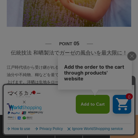
05
POINT
伝統技法 和晒製法でガーゼの風合いを最大限に！
江戸時代頃から受け継がれる伝統的な製法の和晒製法。綿に含まれる
油分や不純物、糊などを釜でゆっくり煮て洗い「さらし」て乾燥し仕
上げます。洋晒は生地をローラーで挟んで40分程度で一気に仕上げ
ますが、
和晒は全工程で約48時間かけ、生地にストレスをかけずに
仕上げます。
そのため、生地本来の風合いの良さを引き出し、とこと
ん柔らかいガーゼに仕上がっています。和晒釜をもつ工場は、現在日
本で十数軒を数えるほどしかなく、大変希少なガーゼです。
サイズ
商品をさがす
お買物ガイド
カート
季節のおすすめ
から選ぶ