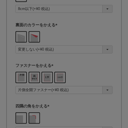
須
)
裏面のカラーをかえる
(
必
須
)
ファスナーをかえる
(
必
須
)
四隅の角をかえる
(
必
須