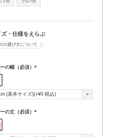
ド(f)
ブルー(f)
イズ・仕様をえらぶ
ズの選び方について
ーの幅（必須）
(
必
須
)
ーの丈（必須）
(
必
須