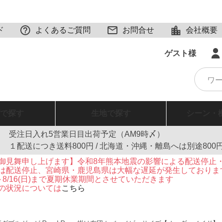
ド
よくあるご質問
お問合せ
会社概要
ゲスト様
で探す
生地
で探す
シーン・
受注日入れ5営業日目出荷予定（AM9時〆）
１配送につき送料800円 / 北海道・沖縄・離島へは別途800
御見舞申し上げます】令和8年熊本地震の影響による配送停止
は配送停止、宮崎県・鹿児島県は大幅な遅延が発生しておりま
火)～8/16(日)まで夏期休業期間とさせていただきます
の状況については
こちら