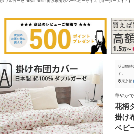
ダブルガーゼ-Royal Rose-掛け布団カバーベビーサイズ【オーダーメイド】
明日
09時
す。
東京都
華やかで
花柄ダ
掛け
ベビ