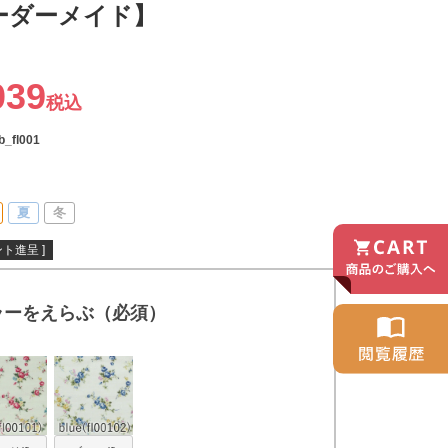
ーダーメイド】
039
税込
b_fl001
夏
冬
ト進呈 ]
ラーをえらぶ（必須）