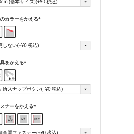
)
のカラーをかえる
(
必
須
)
具をかえる
(
必
須
)
スナーをかえる
(
必
須