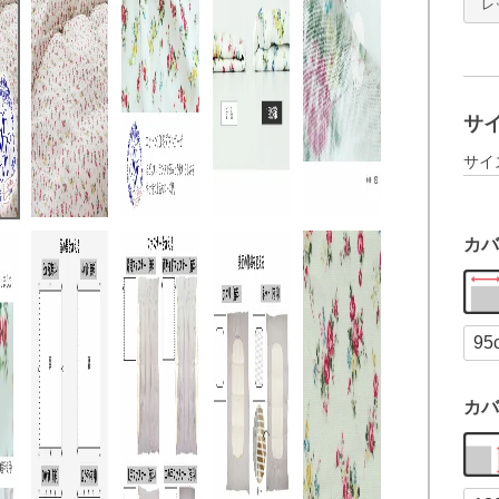
レッ
サ
サイ
カバ
カバ