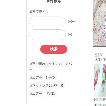
条件検索
価格で探す：
円〜
円
検索
#三つ折れマットレス カバ
ー
#エアー シーツ
#マットレス2台並べる
#エアー
#北欧