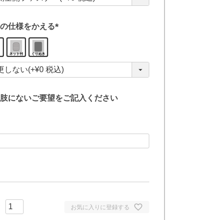
)
の仕様をかえる
(
必
須
)
肢にないご要望をご記入ください
お気に入りに登録する