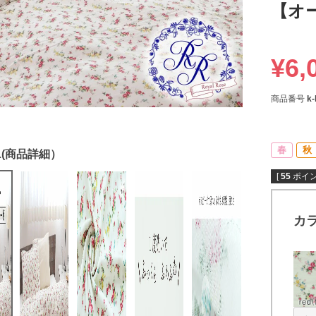
【オ
¥
6,
商品番号
k-
春
秋
[
55
ポイン
カ