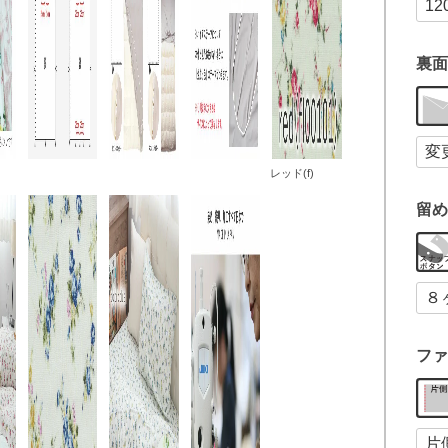
裏面
レッド(f)
留め
ファ