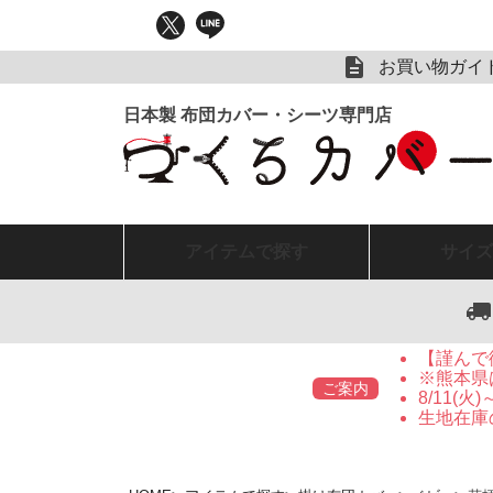
お買い物ガイ
アイテム
で探す
サイズ
【謹んで
※熊本県
ご案内
8/11(
生地在庫